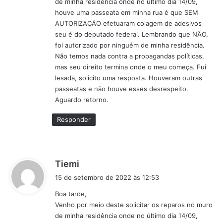
Santos, representante do movimento “Força
de minha residência onde no último dia 14/09,
:
houve uma passeata em minha rua é que SEM
Comunitária”, da área do Itaqui-Bacanga,
AUTORIZAÇÃO efetuaram colagem de adesivos
que ressaltou o fato do vereador ser
seu é do deputado federal. Lembrando que NÃO,
bastante comprometido com as causas da
foi autorizado por ninguém de minha residência.
população.
Não temos nada contra a propagandas políticas,
mas seu direito termina onde o meu começa. Fui
lesada, solicito uma resposta. Houveram outras
O encontro também contou com a presença
passeatas e não houve esses desrespeito.
de diversas autoridades, como o vereador
Aguardo retorno.
licenciado Aldir Júnior (PL) e Rubem Brito
(PDT).
Responder
Por
Osvaldo Maya
d
Tiemi
i
Alianças
Osmar Filho
15 de setembro de 2022 às 12:53
s
Boa tarde,
s
Venho por meio deste solicitar os reparos no muro
e
de minha residência onde no último dia 14/09,
: