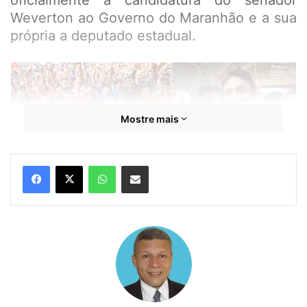
oficialmente a candidatura do senador
Weverton ao Governo do Maranhão e a sua
própria a deputado estadual.
Mostre mais
WhatsApp
Compartilhar por e-mail
O pedetista agradeceu a todos que o
acompanham desde quando iniciou sua
trajetória política, em 2008, na época com
21 anos e aos que contribuíram para que