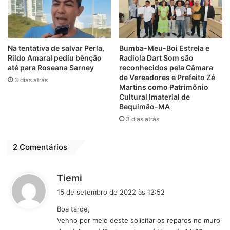
Na tentativa de salvar Perla,
Bumba-Meu-Boi Estrela e
Rildo Amaral pediu bênção
Radiola Dart Som são
até para Roseana Sarney
reconhecidos pela Câmara
de Vereadores e Prefeito Zé
3 dias atrás
Martins como Patrimônio
Cultural Imaterial de
Bequimão-MA
3 dias atrás
2 Comentários
O aposentado Raimundinho da Alumar disse
d
Tiemi
que sempre estará como pedetista:
“É um
i
cidadão de bem, que sempre procura
15 de setembro de 2022 às 12:52
s
melhorar a situação do povo mais carente”
.
Boa tarde,
s
Mesma opinião tem a estudante Kezia dos
Venho por meio deste solicitar os reparos no muro
e