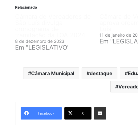
Relacionado
Câmara de Vereadores de
Câmara de V
São Luís divulga
aprova orça
cronograma de
Luís
tramitação da LOA 2024
11 de janeiro de 2
Em "LEGISLA
8 de dezembro de 2023
Em "LEGISLATIVO"
Câmara Municipal
destaque
Edu
Veread
Compartilhar por e-mail
Facebook
X