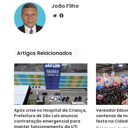
João Filho
We
Fa
bsi
ce
te
bo
ok
Artigos Relacionados
Após crise no Hospital da Criança,
Vereador Edso
Prefeitura de São Luís anuncia
centenas de m
contratação emergencial para
festa na Cidad
manter funcionamento da UTI