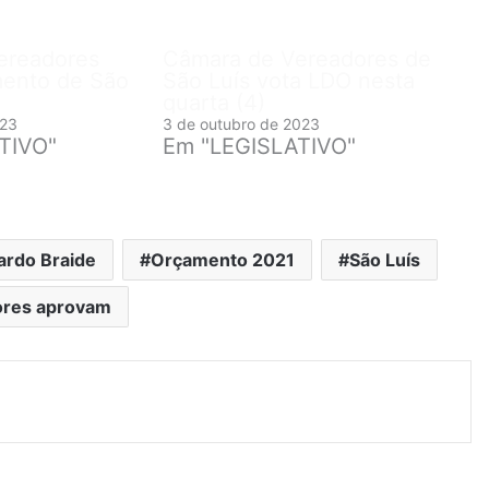
ereadores
Câmara de Vereadores de
mento de São
São Luís vota LDO nesta
quarta (4)
023
3 de outubro de 2023
TIVO"
Em "LEGISLATIVO"
ardo Braide
Orçamento 2021
São Luís
ores aprovam