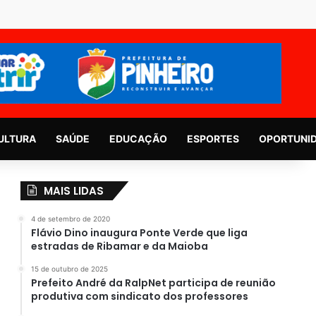
ULTURA
SAÚDE
EDUCAÇÃO
ESPORTES
OPORTUNI
MAIS LIDAS
4 de setembro de 2020
Flávio Dino inaugura Ponte Verde que liga
estradas de Ribamar e da Maioba
15 de outubro de 2025
Prefeito André da RalpNet participa de reunião
produtiva com sindicato dos professores