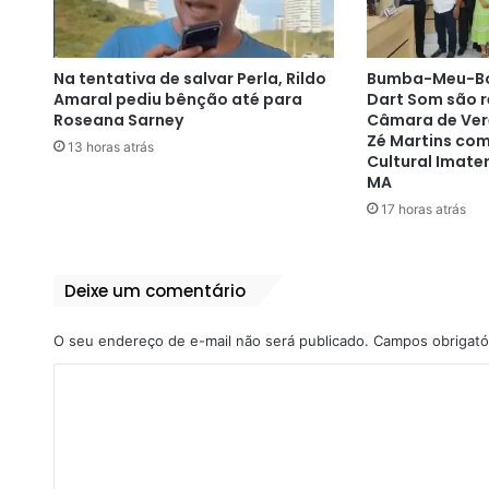
Na tentativa de salvar Perla, Rildo
Bumba-Meu-Boi 
Amaral pediu bênção até para
Dart Som são 
Roseana Sarney
Câmara de Vere
Zé Martins co
13 horas atrás
Cultural Imate
MA
17 horas atrás
Deixe um comentário
O seu endereço de e-mail não será publicado.
Campos obrigató
C
o
m
e