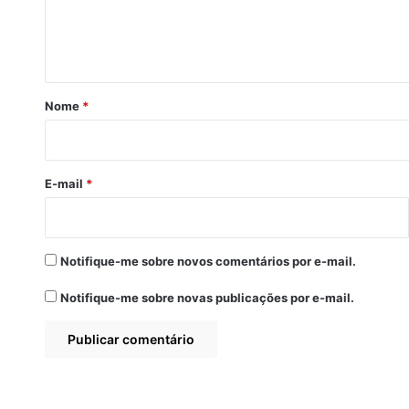
n
t
á
r
Nome
*
i
o
*
E-mail
*
Notifique-me sobre novos comentários por e-mail.
Notifique-me sobre novas publicações por e-mail.