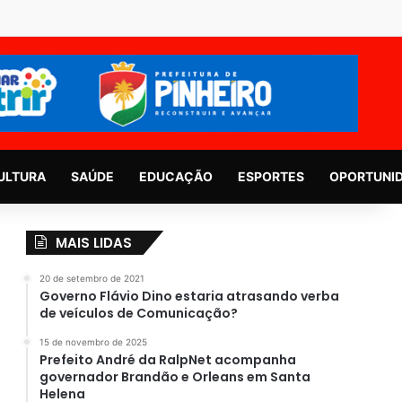
ULTURA
SAÚDE
EDUCAÇÃO
ESPORTES
OPORTUNI
MAIS LIDAS
20 de setembro de 2021
Governo Flávio Dino estaria atrasando verba
de veículos de Comunicação?
15 de novembro de 2025
Prefeito André da RalpNet acompanha
governador Brandão e Orleans em Santa
Helena