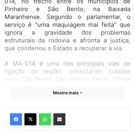
014, no trecho entre os municípios de
Pinheiro e São Bento, na Baixada
Maranhense. Segundo o parlamentar, o
serviço é “uma maquiagem mal feita” que
ignora a gravidade dos problemas
estruturais da rodovia e afronta a justiça,
que condenou o Estado a recuperar a via.
A MA-014 é uma das principais vias de
ligação da região, conectando cidades
como São Bento, São Vicente Ferrer, Olinda
Nova, Matinha e Viana, além de dar acesso
Mostre mais
a outros nove municípios da Baixada. Após
protestos de moradores e cobranças da
oposição na Assembleia Legislativa, o
WhatsApp
Compartilhar por e-mail
governo iniciou uma operação de tapa-
buraco na estrada, mas a qualidade dos
serviços foi amplamente questionada.