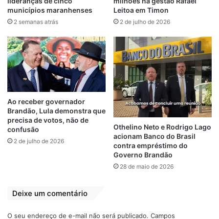
lideranças de cinco
milhões na gestão Rafael
municípios maranhenses
Leitoa em Timon
2 semanas atrás
2 de julho de 2026
00:00
00:50
Nas redes sociais, o deputado também
alertou que continuará fiscalizando e
Ao receber governador
cobrando melhorias. “A Baixada não aceita
Brandão, Lula demonstra que
precisa de votos, não de
mais migalhas. Estamos atentos para
Othelino Neto e Rodrigo Lago
confusão
garantir que o povo receba um serviço
acionam Banco do Brasil
2 de julho de 2026
contra empréstimo do
digno”, concluiu.
Governo Brandão
28 de maio de 2026
Baixada maranhense
Carlos Brandão
Deixe um comentário
Governador
MA-014
O seu endereço de e-mail não será publicado.
Campos