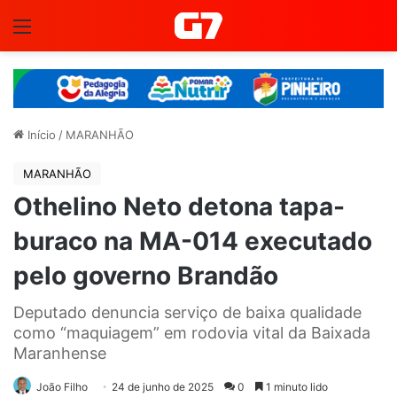
Menu
Início
/
MARANHÃO
MARANHÃO
Othelino Neto detona tapa-
buraco na MA-014 executado
pelo governo Brandão
Deputado denuncia serviço de baixa qualidade
como “maquiagem” em rodovia vital da Baixada
Maranhense
João Filho
24 de junho de 2025
0
1 minuto lido