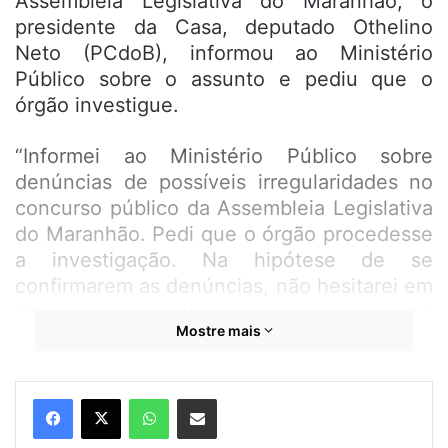
Assembleia Legislativa do Maranhão, o
presidente da Casa, deputado Othelino
Neto (PCdoB), informou ao Ministério
Público sobre o assunto e pediu que o
órgão investigue.
“Informei ao Ministério Público sobre
denúncias de possíveis irregularidades no
concurso público da Assembleia Legislativa
do Maranhão. Pedi que o órgão procedesse
a investigação. Na hipótese de se
confirmarem as denúncias, não hesitarei em
tomar as providências legais”, disse o
Mostre mais
presidente da Casa Legislativa.
O Concurso foi realizado no dia 1º de maio
WhatsApp
Compartilhar por e-mail
de 2022, e foram ofertadas 264 vagas,
sendo 66 imediatas e as demais 198 para