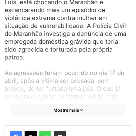
Luís, está chocando o Maranhão e
escancarando mais um episódio de
violência extrema contra mulher em
situação de vulnerabilidade. A Polícia Civil
do Maranhão investiga a denúncia de uma
empregada doméstica grávida que teria
sido agredida e torturada pela própria
patroa.
As agressões teriam ocorrido no dia 17 de
abril, após a vítima ser acusada, sem
provas, de ter furtado uma joia. O que já
seria grave ganha contornos ainda mais
revoltantes com a suspeita de omissão por
Mostre mais
parte de um policial militar, que teria
deixado de prender a acusada por suposta
relação de amizade.
WhatsApp
Compartilhar por e-mail