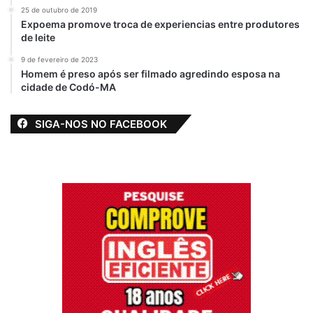
levanta questionamentos duros sobre
25 de outubro de 2019
Expoema promove troca de experiencias entre produtores
violência, abuso de poder e,
de leite
principalmente, sobre a possível conivência
9 de fevereiro de 2023
de agentes públicos diante de um crime tão
Homem é preso após ser filmado agredindo esposa na
grave.
cidade de Codó-MA
SIGA-NOS NO FACEBOOK