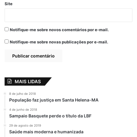
cabelos e submetida a uma sequência de
Site
agressões. Após conseguir escapar, buscou
ajuda na casa de uma vizinha.
Notifique-me sobre novos comentários por e-mail.
Para a Polícia Civil, não há dúvida quanto à
gravidade do caso.
Notifique-me sobre novas publicações por e-mail.
“É tortura. É tortura e uma lesão corporal
gravíssima com risco de aborto”, afirmou o
delegado Walter Wanderley.
MAIS LIDAS
A repercussão ganhou força após o
vazamento dos áudios, que teriam sido
8 de julho de 2018
População faz justiça em Santa Helena-MA
compartilhados por alguém do próprio
grupo, inconformado com a brutalidade
4 de junho de 2018
Sampaio Basquete perde o título da LBF
narrada.
29 de agosto de 2019
Saúde mais moderna e humanizada
O caso segue em investigação, mas já