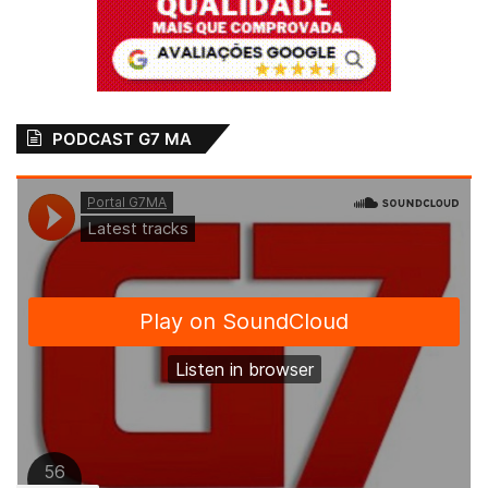
View this post on Instagram
PODCAST G7 MA
Áudios
Carolina Sthela
Confissão
destaque
Empregada Doméstica
Investigação
Paço do Lumiar-MA