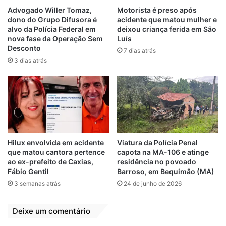
a agredia com tapas, em uma cena que,
Advogado Willer Tomaz,
Motorista é preso após
dono do Grupo Difusora é
acidente que matou mulher e
segundo a polícia, configura tortura.
alvo da Polícia Federal em
deixou criança ferida em São
nova fase da Operação Sem
Luís
A situação se torna ainda mais grave com
Desconto
7 dias atrás
outro trecho dos áudios, no qual a própria
3 dias atrás
investigada afirma que uma viatura da
Polícia Militar esteve no local no dia do
crime. Ainda assim, ela teria sido liberada.
“Carol, se não fosse eu, eu tinha que te
conduzir para a delegacia, porque ela está
Hilux envolvida em acidente
Viatura da Polícia Penal
cheia de hematomas”, teria dito o policial,
que matou cantora pertence
capota na MA-106 e atinge
ao ex-prefeito de Caxias,
residência no povoado
segundo o relato da própria suspeita.
Fábio Gentil
Barroso, em Bequimão (MA)
3 semanas atrás
24 de junho de 2026
O delegado Walter Wanderley, titular da 21ª
Delegacia de Polícia Civil do Araçagy,
Deixe um comentário
informou que o nome do policial citado será