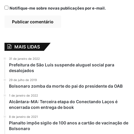
pelo ex-presidente Lula continua sendo
Notifique-me sobre novas publicações por e-mail.
muito grande no Maranhão. O petista lidera
com 60,3% das intenções de voto, seguido
por Jair Bolsonaro com 22,5%. Ciro Gomes
tem 5%, Sérgio Moro com 3%, João Dória
com 0,5%, Simone Tebet 0,1%, Rodrigo
MAIS LIDAS
Pacheco 0,1%. Outros 4,3% não votariam
em nenhum deles e 4,2% não sabem ou
31 de janeiro de 2022
não responderam.
Prefeitura de São Luís suspende aluguel social para
desalojados
29 de julho de 2019
Atropelar
Brandão
Eleições 2022
Bolsonaro zomba da morte do pai do presidente da OAB
1 de janeiro de 2022
Liderança
Pesquisa
Weverton
Alcântara-MA: Terceira etapa do Conectando Laços é
encerrada com entrega de book
8 de janeiro de 2021
Planalto impõe sigilo de 100 anos a cartão de vacinação de
Bolsonaro