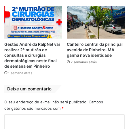
Bonfim alcança 9,8%, o deputado federal
Josimar de Maranhãozinho aparece com
5,3% e o secretário Simplício Araújo tem
2,9%. Brancos e Nulos e Brancos somaram
5,3% e 8,6% não souberam ou não
responderam.
Gestão André da RalpNet vai
Canteiro central da principal
realizar 2º mutirão de
avenida de Pinheiro-MA
Brandão, Edivaldo e Roberto Rocha estão
consultas e cirurgias
ganha nova identidade
empatados tecnicamente na segunda
dermatológicas neste final
2 semanas atrás
de semana em Pinheiro
colocação, bem distante do líder. Vale
1 semana atrás
lembrar que esta pesquisa já não conta
mais com o nome de Roseana Sarney, que
Deixe um comentário
reiteradamente afirma que não pretende ser
candidata a governadora.
O seu endereço de e-mail não será publicado.
Campos
obrigatórios são marcados com
*
Rejeição
C
O mais rejeitado é o deputado federal
o