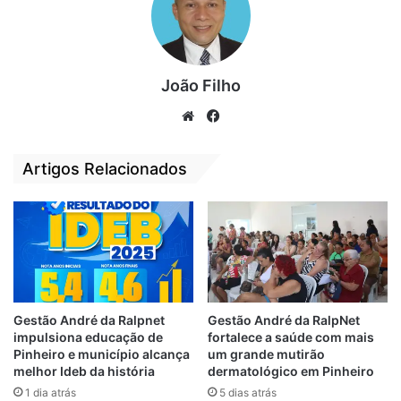
João Filho
We
Fa
bsi
ce
te
bo
Artigos Relacionados
ok
O senador Weverton lidera com 26,9% das
intenções de voto. Em segundo, está o
vice-governador Carlos Brandão com 15,6%,
e muito próximo está o ex-prefeito Edvaldo
Gestão André da Ralpnet
Gestão André da RalpNet
Holanda Júnior, que tem 13,1%. Também
impulsiona educação de
fortalece a saúde com mais
está neste pelotão o senador Roberto
Pinheiro e município alcança
um grande mutirão
melhor Ideb da história
dermatológico em Pinheiro
Rocha com 12,4%. O prefeito Lahésio
1 dia atrás
5 dias atrás