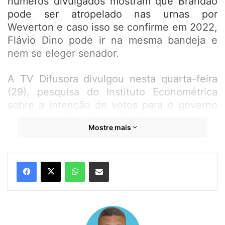
números divulgados mostram que Brandão
pode ser atropelado nas urnas por
Weverton e caso isso se confirme em 2022,
Flávio Dino pode ir na mesma bandeja e
nem se eleger senador.
A TV Difusora divulgou nesta quarta-feira
(29), pesquisa do Instituto Econométrica
sobre a intenção de votos para o governo
do Maranhão. O resultado permanece o
Mostre mais
mesmo de outros institutos: liderança
isolada do senador Weverton. Mas em
comparação com o último levantamento do
WhatsApp
Compartilhar por e-mail
próprio Econométrica, Weverton aumentou
sua vantagem.