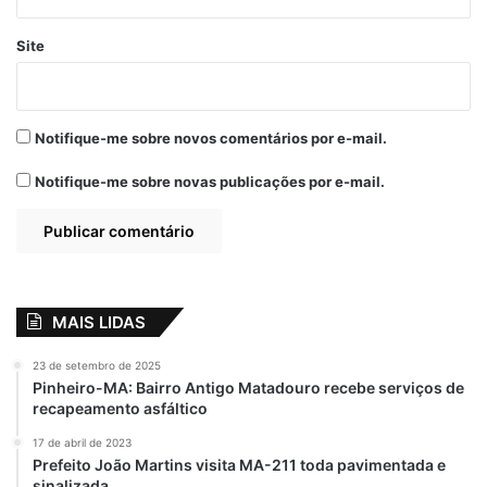
que vitória de
Heliezer em Peri-
Site
Mirim, enterra de
vez Geraldo
Amorim
9 de novembro de 2020
Em "PINHEIRO-MA"
Notifique-me sobre novos comentários por e-mail.
Notifique-me sobre novas publicações por e-mail.
Abandonados
Água
Ex-prefeito Geraldo Amorim
Peri-Mirim
MAIS LIDAS
Poços Artesianos
23 de setembro de 2025
Prefeito Heliezer Soares
Saúde
Pinheiro-MA: Bairro Antigo Matadouro recebe serviços de
recapeamento asfáltico
17 de abril de 2023
Prefeito João Martins visita MA-211 toda pavimentada e
sinalizada