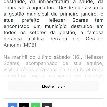
destruído, da infraestrutura à saúde, da
educação à agricultura. Desde que assumiu
a gestão municipal dia primeiro janeiro, o
atual prefeito Heliezer Soares tem
encontrado um município destruído em
todos os setores da gestão, a famosa
herança maldita deixada por Geraldo
Amorim (MDB).
Na manhã do último sábado (16), Heliezer
Soares, acompanhado de sua equipe,
visitou vários povoados na zona rural onde
encontrou poços artesianos em diversas
comunidades completamente abandonados
Mostre mais
pela gestão passada. O prefeito Heliezer
fez um levantamento da situação dos poços
e se comprometeu buscar soluções.
WhatsApp
Compartilhar por e-mail