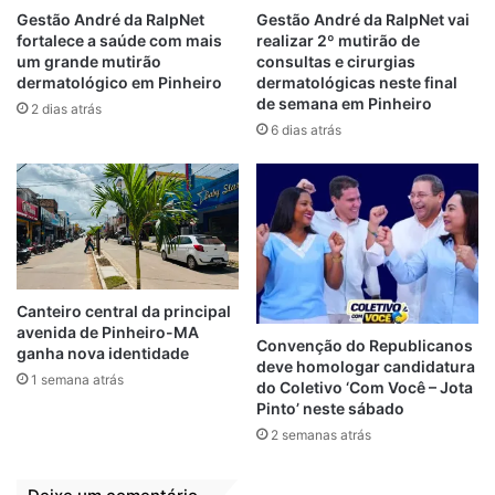
prioridade para as comunidades.
Gestão André da RalpNet
Gestão André da RalpNet vai
fortalece a saúde com mais
realizar 2º mutirão de
um grande mutirão
consultas e cirurgias
A manutenção dos poços é importante para
dermatológico em Pinheiro
dermatológicas neste final
a eficiência no abastecimento de água, já
de semana em Pinheiro
2 dias atrás
que além da água ser vida, também faz
6 dias atrás
parte da saúde básica, trabalho que será
implantado na gestão Heliezer. Atualmente
moradores de várias comunidades estão
sofrendo com a falta de água devido à
bombas queimadas e outras situações
causadas pelo abandono deixado pelo ex-
Canteiro central da principal
prefeito.
avenida de Pinheiro-MA
Convenção do Republicanos
ganha nova identidade
deve homologar candidatura
“A gente faz por que a função do bom
1 semana atrás
do Coletivo ‘Com Você – Jota
Pinto’ neste sábado
gestor é trabalhar para o bem da sua
2 semanas atrás
comunidade; e por ser um sinônimo de
saúde, a água potável sempre foi uma