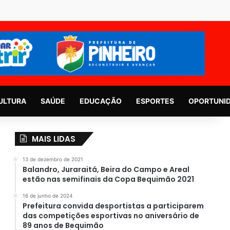
ULTURA
SAÚDE
EDUCAÇÃO
ESPORTES
OPORTUNI
MAIS LIDAS
13 de dezembro de 2021
Balandro, Juraraitá, Beira do Campo e Areal
estão nas semifinais da Copa Bequimão 2021
16 de junho de 2024
Prefeitura convida desportistas a participarem
das competições esportivas no aniversário de
89 anos de Bequimão