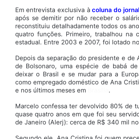
Em entrevista exclusiva à
coluna do jorna
após se demitir por não receber o salár
reconstituiu detalhadamente todos os ano
quatro funções. Primeiro, trabalhou n
estadual. Entre 2003 e 2007, foi lotado n
Depois da separação do presidente e de A
de Bolsonaro, uma espécie de babá de 
deixar o Brasil e se mudar para a Europ
como empregado doméstico de Ana Cristi
e nos últimos meses em
Brasília
.
Marcelo confessa ter devolvido 80% de t
quase quatro anos em que foi seu servido
de Janeiro (Alerj): cerca de R$ 340 mil no 
Segundo ele, Ana Cristina foi quem prec