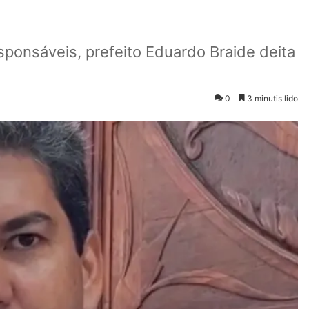
esponsáveis, prefeito Eduardo Braide deita
0
3 minutis lido