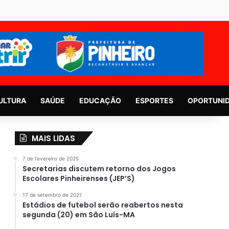
ULTURA
SAÚDE
EDUCAÇÃO
ESPORTES
OPORTUNI
MAIS LIDAS
7 de fevereiro de 2025
Secretarias discutem retorno dos Jogos
Escolares Pinheirenses (JEP’S)
17 de setembro de 2021
Estádios de futebol serão reabertos nesta
segunda (20) em São Luís-MA