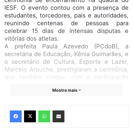
cerimônia de encerramento na quadra do
IESF. O evento contou com a presença de
estudantes, torcedores, pais e autoridades,
reunindo centenas de pessoas para
celebrar 15 dias de intensas disputas e
vitórias dos atletas.
A prefeita Paula Azevedo (PCdoB), a
secretária de Educação, Kênia Guimarães, e
o secretário de Cultura, Esporte e Lazer,
Marcelo Arouche, prestigiaram a cerimônia,
que também contou com a participação
entusiástica da comunidade escolar.
Mostre mais
“Estamos muito satisfeitos com o
desempenho das equipes e com a
realização desses jogos. Certamente eles
WhatsApp
Compartilhar por e-mail
ficaram marcados na história da nossa
cidade”, enfatizou a prefeita Paula
Azevedo.