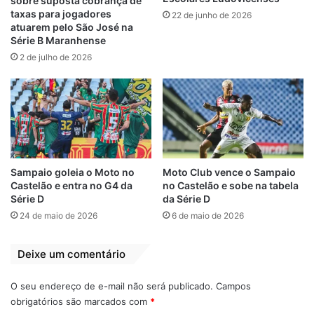
sobre suposta cobrança de
“Agora seguimos na torcida e no apoio a
taxas para jogadores
22 de junho de 2026
esses atletas na próxima fase da
atuarem pelo São José na
Série B Maranhense
competição. Queremos levar o esporte
2 de julho de 2026
luminense cada vez mais longe.”, enfatizou
o secretário de Cultura, Esporte e Lazer,
Marcelo Arouche.
Relacionado
JELS movimenta o
Prefeita de Paço do
Sampaio goleia o Moto no
Moto Club vence o Sampaio
Castelão e entra no G4 da
no Castelão e sobe na tabela
município nos
Lumiar inaugura
Série D
da Série D
quatro cantos
Centro de
Atendimento ao
16 de maio de 2024
24 de maio de 2026
6 de maio de 2026
Em "ESPORTES"
Autista
29 de janeiro de 2022
Deixe um comentário
Em "PINHEIRO-MA"
Mais uma rodada
O seu endereço de e-mail não será publicado.
Campos
de grandes
obrigatórios são marcados com
*