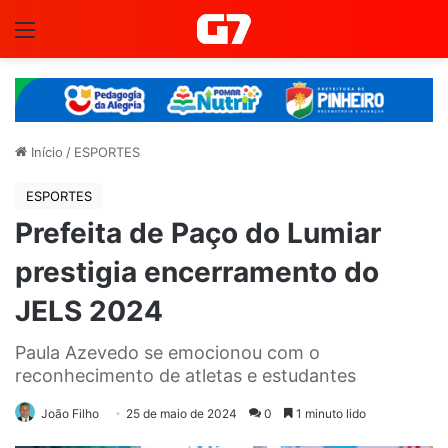
Menu
Início
/
ESPORTES
ESPORTES
Prefeita de Paço do Lumiar
prestigia encerramento do
JELS 2024
Paula Azevedo se emocionou com o
reconhecimento de atletas e estudantes
João Filho
25 de maio de 2024
0
1 minuto lido