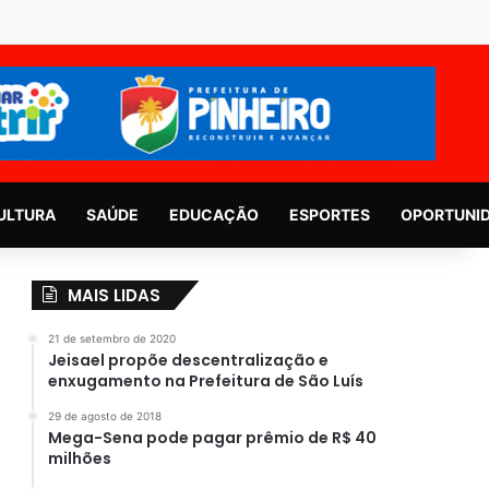
ULTURA
SAÚDE
EDUCAÇÃO
ESPORTES
OPORTUNI
MAIS LIDAS
21 de setembro de 2020
Jeisael propõe descentralização e
enxugamento na Prefeitura de São Luís
29 de agosto de 2018
Mega-Sena pode pagar prêmio de R$ 40
milhões