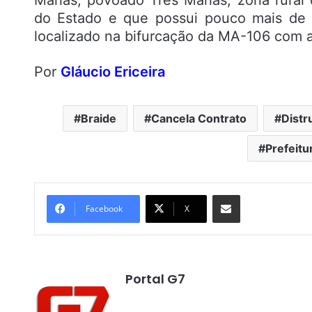
do Estado e que possui pouco mais de 1
localizado na bifurcação da MA-106 com 
Por
Gláucio Ericeira
Braide
Cancela Contrato
Distr
Prefeitu
Compartilhar por e-mail
Facebook
X
Portal G7