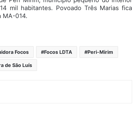
4 mil habitantes. Povoado Três Marias fica
a MA-014.
uidora Focos
Focos LDTA
Peri-Mirim
ra de São Luís