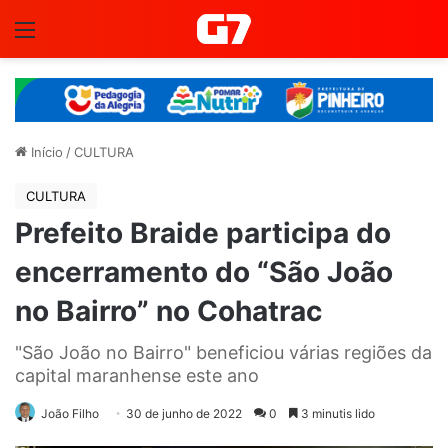
Menu
Início
/
CULTURA
CULTURA
Prefeito Braide participa do
encerramento do “São João
no Bairro” no Cohatrac
"São João no Bairro" beneficiou várias regiões da
capital maranhense este ano
João Filho
30 de junho de 2022
0
3 minutis lido