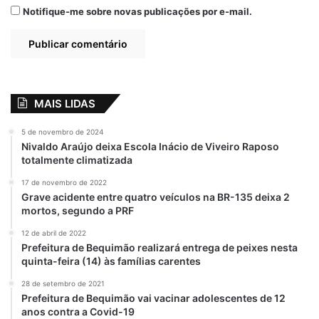
homenageando Nossa Senhora de Nazaré,
Notifique-me sobre novas publicações por e-mail.
levando alegria e deixando saudades no
público.
“Receber o projeto da Prefeitura no nosso
bairro foi muito bom. Só assim pude ver um
MAIS LIDAS
pouco da nossa cultura, já que não costumo
ir nos grandes arraiais”, destacou Joana
5 de novembro de 2024
Nivaldo Araújo deixa Escola Inácio de Viveiro Raposo
Ferreira, de 69 anos.
totalmente climatizada
17 de novembro de 2022
Projeto
Grave acidente entre quatro veículos na BR-135 deixa 2
mortos, segundo a PRF
Idealizado pelo prefeito Eduardo Braide e
12 de abril de 2022
executado pela Secretaria Municipal de
Prefeitura de Bequimão realizará entrega de peixes nesta
quinta-feira (14) às famílias carentes
Cultura (Secult), o “São João no Bairro”
percorreu comunidades das zonas Urbana e
28 de setembro de 2021
Prefeitura de Bequimão vai vacinar adolescentes de 12
Rural de São Luís durante o mês de
anos contra a Covid-19