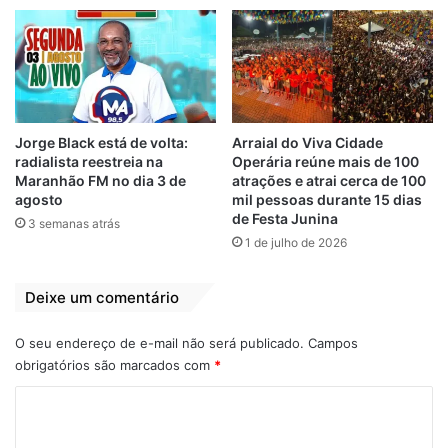
deficiência visual, apresentou toda a
versatilidade do seu violão que se
transforma em uma orquestra de percussão
lembrando um grande batalhão de bumba
meu boi. No repertório, toadas conhecidas
do público que fez coro para sucessos do
Jorge Black está de volta:
Arraial do Viva Cidade
cancioneiro maranhense.
radialista reestreia na
Operária reúne mais de 100
Maranhão FM no dia 3 de
atrações e atrai cerca de 100
agosto
mil pessoas durante 15 dias
Roberto Ricci preparou o terreiro para que o
de Festa Junina
3 semanas atrás
boi Brilho da Terra pudesse apresentar toda
1 de julho de 2026
a beleza do bailado de suas índias,
vaqueiros, caboclos de fita e do novilho,
Deixe um comentário
que ocupou o palco ao som do sotaque de
orquestra e botou todo mundo para dançar.
O seu endereço de e-mail não será publicado.
Campos
obrigatórios são marcados com
*
A seguir, uma das atrações mais
C
aguardadas da noite, a Cia Barrica,
o
apresentou um recorte da cultura popular