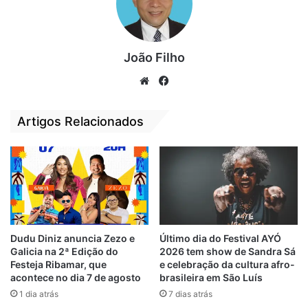
noite linda”, disse o prefeito Eduardo
Braide, acompanhado da primeira-dama,
Graziela Braide.
João Filho
Também estiveram presentes os secretários
We
Fa
Igor Almeida (Secom), Bruno Costa
bsi
ce
(Semurh), Joel Nunes (Semus), Henrique
te
bo
Artigos Relacionados
Almeida (adjunto Secult) e os vereadores
ok
Silvana Noely (PTB) e Thyago Freitas (PL).
Com o objetivo de valorizar e disseminar a
cultura popular maranhense, o último dia do
Dudu Diniz anuncia Zezo e
Último dia do Festival AYÓ
Galicia na 2ª Edição do
2026 tem show de Sandra Sá
“São João no Bairro” ocupou a Praça Nossa
Festeja Ribamar, que
e celebração da cultura afro-
Senhora de Nazaré, no Cohatrac, com show
acontece no dia 7 de agosto
brasileira em São Luís
do cantor Roberto Ricci. O artista, que tem
1 dia atrás
7 dias atrás