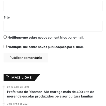
12 de dezembro de 2020
Em "PINHEIRO-MA"
Site
Prefeito Braide
entrega Mercado
da Vila Bacanga
totalmente
recuperado
Notifique-me sobre novos comentários por e-mail.
6 de junho de 2021
Em "PINHEIRO-MA"
Notifique-me sobre novas publicações por e-mail.
destaque
Feirantes
gastou R$18 milhões
Manifestação
MAIS LIDAS
Mercado Central
Mercado Provisório
22 de julho de 2021
Prefeitura de Ribamar-MA entrega mais de 400 kits de
merenda escolar produzidos pela agricultura familiar
Não Construiu Boxes
Prefeito Braide
3 de junho de 2021