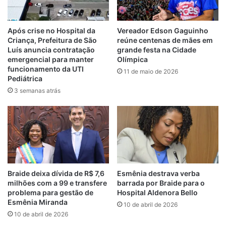
Guaxenduba, uma das principais vias de
acesso ao Centro Histórico da capital. Os
manifestantes rejeitam a transferência para
Após crise no Hospital da
Vereador Edson Gaguinho
Criança, Prefeitura de São
reúne centenas de mães em
o novo espaço, alegando precariedade da
Luís anuncia contratação
grande festa na Cidade
estrutura, localização considerada
emergencial para manter
Olímpica
inadequada e falta de informações claras
funcionamento da UTI
11 de maio de 2026
Pediátrica
sobre o prazo de conclusão da reforma do
3 semanas atrás
Mercado Central.
Alguns feirantes também questionam os
critérios adotados para a distribuição dos
espaços. Há relatos de trabalhadores que
afirmam ter perdido boxes ocupados há
décadas sob a justificativa de que estariam
Braide deixa dívida de R$ 7,6
Esmênia destrava verba
milhões com a 99 e transfere
barrada por Braide para o
sendo utilizados como depósito.
problema para gestão de
Hospital Aldenora Bello
Esmênia Miranda
10 de abril de 2026
As críticas se estendem à condução do
10 de abril de 2026
processo por parte da administração