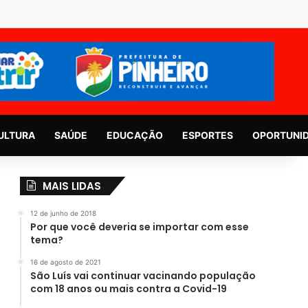
ULTURA
SAÚDE
EDUCAÇÃO
ESPORTES
OPORTUNI
MAIS LIDAS
12 de junho de 2018
Por que você deveria se importar com esse
tema?
16 de agosto de 2021
São Luís vai continuar vacinando população
com 18 anos ou mais contra a Covid-19