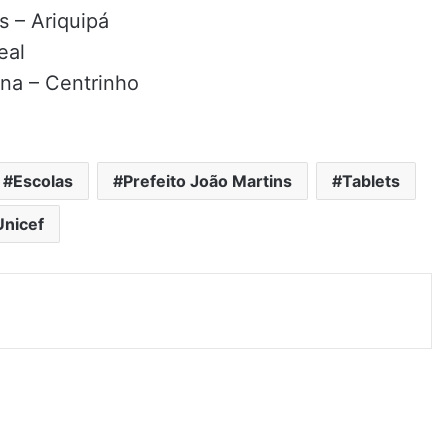
s – Ariquipá
eal
na – Centrinho
Escolas
Prefeito João Martins
Tablets
Unicef