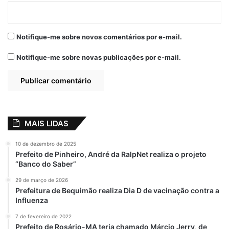
Alvo do MP
Bacuri
Notifique-me sobre novos comentários por e-mail.
Compra de livros
Contrato Milionário
Notifique-me sobre novas publicações por e-mail.
L F Editora e Distribuidora de Livros Ltda
Márcio Hominho
Prefeito
Prefeitura
MAIS LIDAS
10 de dezembro de 2025
Prefeito de Pinheiro, André da RalpNet realiza o projeto
“Banco do Saber”
29 de março de 2026
Prefeitura de Bequimão realiza Dia D de vacinação contra a
Influenza
7 de fevereiro de 2022
Prefeito de Rosário-MA teria chamado Márcio Jerry, de