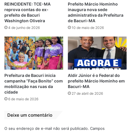
empresa até a conclusão das investigações.
REINCIDENTE: TCE-MA
Prefeito Márcio Hominho
reprova contas do ex-
inaugura nova sede
O órgão também pede a realização de
prefeito de Bacuri
administrativa da Prefeitura
auditoria para verificar a legalidade da
Washington Oliveira
de Bacuri-MA
contratação e identificar possíveis
4 de junho de 2026
10 de maio de 2026
responsáveis por eventuais irregularidades.
A conselheira Flávia Gonzalez Leite foi
designada como relatora do processo no
TCE-MA. Até o momento, o tribunal não
havia se manifestado sobre o pedido de
Prefeitura de Bacuri inicia
Aldir Júnior é o Federal do
medida cautelar.
campanha “Faça Bonito” com
prefeito Márcio Hominho em
mobilização nas ruas da
Bacuri-MA
cidade
Procurada pela reportagem do Portal
G7
, a
27 de abril de 2026
6 de maio de 2026
Prefeitura de Bacuri não se manifestou
sobre o caso até o fechamento desta
Deixe um comentário
matéria.
O seu endereço de e-mail não será publicado.
Campos