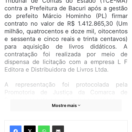
Tribunal de Contas do Estado (TCE-MA)
contra a Prefeitura de Bacuri após a gestão
do prefeito Márcio Hominho (PL) firmar
contrato no valor de R$ 1.412.865,30 (Um
milhão, quatrocentos e doze mil, oitocentos
e sessenta e cinco reais e trinta centavos)
para aquisição de livros didáticos. A
contratação foi realizada por meio de
dispensa de licitação com a empresa L F
Editora e Distribuidora de Livros Ltda.
A representação foi protocolada pela
Promotoria de Justiça da Comarca de
Bacuri e aponta possíveis irregularidades no
Mostre mais
processo de contratação, como ausência de
publicidade e falhas na transparência
exigida pela legislação. Segundo o
WhatsApp
Compartilhar por e-mail
promotor de Justiça Igor Adriano Trinta