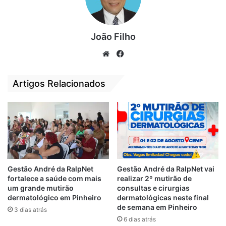
João Filho
We
Fa
bsi
ce
te
bo
Artigos Relacionados
ok
Gestão André da RalpNet
Gestão André da RalpNet vai
Para a administração do prefeito Zé
fortalece a saúde com mais
realizar 2º mutirão de
Martins, a recuperação das barragens
um grande mutirão
consultas e cirurgias
tornou-se uma de suas prioridades, pela
dermatológico em Pinheiro
dermatológicas neste final
de semana em Pinheiro
importância desse tipo de obra no sustento
3 dias atrás
6 dias atrás
de centenas de famílias do município. “Com