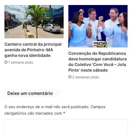
a água em abundância, os moradores
dessas comunidades podem produzir,
desfrutar das riquezas que vêm dos campos
e, assim, conseguem ter segurança
alimentar para toda a família e ainda
vendem parte da produção”, destacou o
Canteiro central da principal
avenida de Pinheiro-MA
prefeito.
Convenção do Republicanos
ganha nova identidade
deve homologar candidatura
1 semana atrás
do Coletivo ‘Com Você – Jota
O presidente do Fórum em Defesa da
Pinto’ neste sábado
Baixada Maranhense, João Martins,
2 semanas atrás
considera que o trabalho realizado pelo
prefeito Zé Martins mostra o compromisso
Deixe um comentário
da gestão com os produtores da região.
“Isso que o prefeito Zé Martins está
O seu endereço de e-mail não será publicado.
Campos
fazendo se encaixa no programa dos
obrigatórios são marcados com
*
Diques da Baixada, que é uma luta do
C
Fórum da Baixada, para a nossa região. Isso