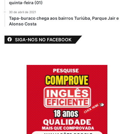
possibilitando a pesca artesanal e a criação
quinta-feira (01)
de animais mesmo durante a estiagem.
30 de abril de 2021
Tapa-buraco chega aos bairros Turiúba, Parque Jair e
Alonso Costa
SIGA-NOS NO FACEBOOK