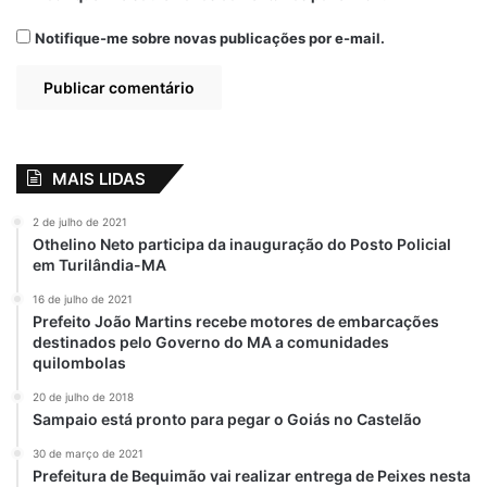
Notifique-me sobre novas publicações por e-mail.
A vistoria da obra foi acompanhada pela
Comissão Comunitária de Fiscalização,
composta por lideranças dos povoados de
Areal, Sibéria e Santa Tereza, bem como
MAIS LIDAS
por representantes do Movimento
Quilombola de Bequimão (MoqBeq).
2 de julho de 2021
Othelino Neto participa da inauguração do Posto Policial
em Turilândia-MA
Segurança hídrica
16 de julho de 2021
Prefeito João Martins recebe motores de embarcações
Além das barragens, o prefeito Zé Martins
destinados pelo Governo do MA a comunidades
também já escavou canais de 200m x 2,5m
quilombolas
nos povoados de Marajatiua, Buritirana,
20 de julho de 2018
Baixo Escuro, Santa Flor, São João,
Sampaio está pronto para pegar o Goiás no Castelão
Muricizal e Bem Costa. Esses canais são
30 de março de 2021
garantia de lâmina d’água perene,
Prefeitura de Bequimão vai realizar entrega de Peixes nesta