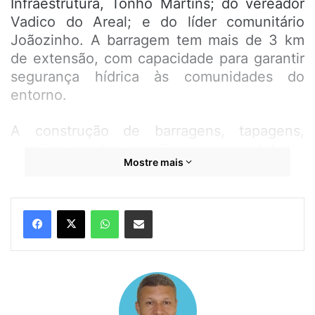
Infraestrutura, Tonho Martins; do vereador
Vadico do Areal; e do líder comunitário
Joãozinho. A barragem tem mais de 3 km
de extensão, com capacidade para garantir
segurança hídrica às comunidades do
entorno.
A construção de barragens, tapagens,
canais e açudes permite que os produtores
Mostre mais
rurais possam fazer seus planejamentos e,
assim, aproveitar a água que chega aos
campos inundáveis no período das chuvas.
WhatsApp
Compartilhar por e-mail
Essa reserva assegura a disponibilidade de
água durante todo o ano, resultando em
fartura de peixes nativos e ambiente
favorável à criação de patos.