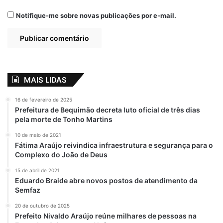
Notifique-me sobre novas publicações por e-mail.
MAIS LIDAS
16 de fevereiro de 2025
Prefeitura de Bequimão decreta luto oficial de três dias
pela morte de Tonho Martins
Ao todo, vão ser ofertadas 30 vagas para o
10 de maio de 2021
curso de graduação em Tecnologia em
Fátima Araújo reivindica infraestrutura e segurança para o
Análise e Desenvolvimento de Sistemas, no
Complexo do João de Deus
polo de ensino superior da Uema, no
15 de abril de 2021
município de Bequimão. As inscrições para
Eduardo Braide abre novos postos de atendimento da
Semfaz
ingresso encerraram no último dia 3 de
maio e o vestibular vai ser realizado no dia
20 de outubro de 2025
Prefeito Nivaldo Araújo reúne milhares de pessoas na
30 de junho. O curso de graduação em