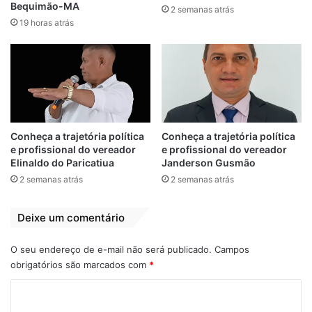
Bequimão-MA
2 semanas atrás
19 horas atrás
Conheça a trajetória política
Conheça a trajetória política
e profissional do vereador
e profissional do vereador
Elinaldo do Paricatiua
Janderson Gusmão
2 semanas atrás
2 semanas atrás
Deixe um comentário
O seu endereço de e-mail não será publicado.
Campos
obrigatórios são marcados com
*
C
o