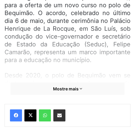
para a oferta de um novo curso no polo de
Bequimão. O acordo, celebrado no último
dia 6 de maio, durante cerimônia no Palácio
Henrique de La Rocque, em São Luís, sob
condução do vice-governador e secretário
de Estado da Educação (Seduc), Felipe
Camarão, representa um marco importante
para a educação no município.
Desde 2020, o polo de Bequimão vem se
destacando com a oferta dos cursos de
Mostre mais
Administração Pública e Pedagogia, que
estão em fase de conclusão. Agora, com a
nova pactuação, os estudantes
WhatsApp
Compartilhar por e-mail
bequimãoenses terão acesso ao curso de
Análise e Desenvolvimento de Sistemas,
ampliando as oportunidades de formação