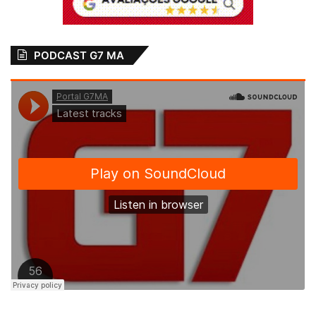
Câmara de
Vereadores aprova
projeto de Zé
PODCAST G7 MA
Martins que cria
polo da
Universidade
Aberta do Brasil em
Bequimão
14 de agosto de 2025
Em "BEQUIMÃO-
MA"
Bequimão
Curso
destaque
João Martins
Parceria
Prefeito
UemaNet