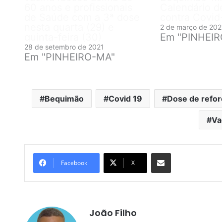
60 anos e profissionais
Calendário d
de Saúde com a 3ª dose
contra Covid
nesta quarta (29) e
2 de março de 202
quinta-feira (30)
Em "PINHEI
28 de setembro de 2021
Em "PINHEIRO-MA"
Bequimão
Covid 19
Dose de refo
Va
Compartilhar por e-mail
Facebook
X
João Filho