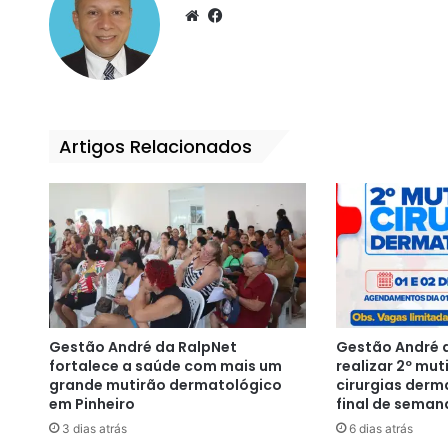
We
Fa
bsi
ce
te
bo
ok
Artigos Relacionados
Gestão André da RalpNet
Gestão André d
fortalece a saúde com mais um
realizar 2º mut
grande mutirão dermatológico
cirurgias derm
em Pinheiro
final de seman
3 dias atrás
6 dias atrás