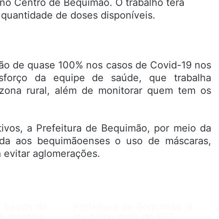
 no Centro de Bequimão. O trabalho terá
quantidade de doses disponíveis.
ão de quase 100% nos casos de Covid-19 nos
sforço da equipe de saúde, que trabalha
zona rural, além de monitorar quem tem os
vos, a Prefeitura de Bequimão, por meio da
nda aos bequimãoenses o uso de máscaras,
a evitar aglomerações.
e Saúde de
Prefeitura de Bequimão já
A mantém
imunizou mais de 800