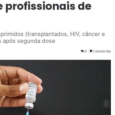
 profissionais de
imidos (transplantados, HIV, câncer e
es após segunda dose
0
1 minuto lido