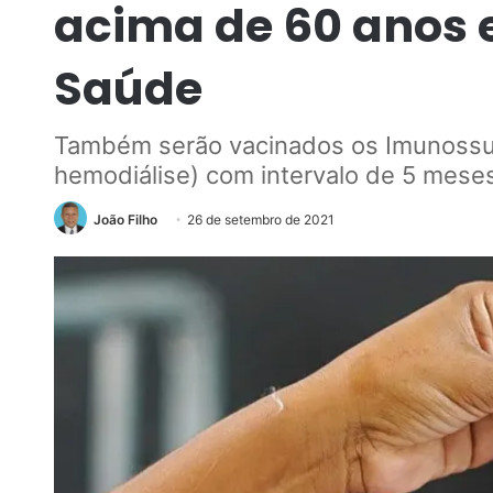
acima de 60 anos e
Saúde
Também serão vacinados os Imunossupr
hemodiálise) com intervalo de 5 mes
João Filho
26 de setembro de 2021