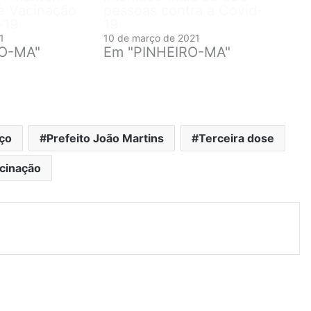
e Vacinação
pessoas contra a Covid-
-19
19
1
10 de março de 2021
RO-MA"
Em "PINHEIRO-MA"
rço
Prefeito João Martins
Terceira dose
cinação