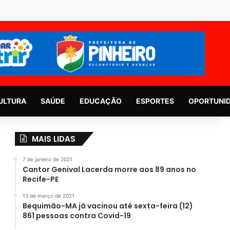
ULTURA
SAÚDE
EDUCAÇÃO
ESPORTES
OPORTUNI
MAIS LIDAS
7 de janeiro de 2021
Cantor Genival Lacerda morre aos 89 anos no
Recife-PE
13 de março de 2021
Bequimão-MA já vacinou até sexta-feira (12)
861 pessoas contra Covid-19