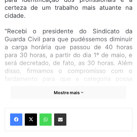
certeza de um trabalho mais atuante na
cidade.
“Recebi o presidente do Sindicato da
Guarda Civil para que pudéssemos diminuir
a carga horária que passou de 40 horas
para 30 horas, a partir do dia 1º de maio, e
será decretado, de fato, as 30 horas. Além
disso, firmamos o compromisso com o
fardamento para que a categoria possa
representar a terceira maior cidade do
Mostre mais
Maranhão”, disse o prefeito Dr. Julinho.
Para o presidente do Sindicato da Guarda
WhatsApp
Compartilhar por e-mail
Civil, Mauro Corrêa, agora a guarda está
sendo mais valorizada e isso motiva para
um serviço mais atuante em São José de