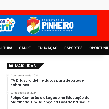
ULTURA
SAÚDE
EDUCAÇÃO
ESPORTES
OPORTUNI
MAIS LIDAS
4 de setembro de 2020
TV Difusora define datas para debates e
sabatinas
27 de agosto de 2024
Felipe Camarão e o Legado na Educação do
Maranhão: Um Balanço da Gestão na Seduc