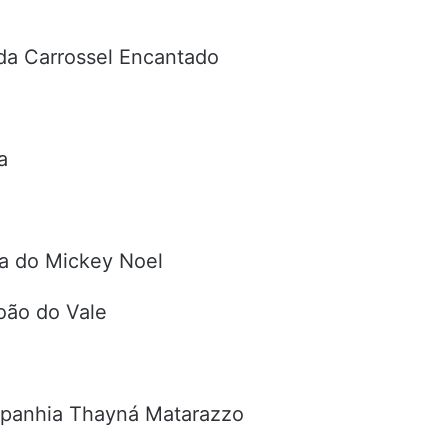
da Carrossel Encantado
a
ma do Mickey Noel
oão do Vale
mpanhia Thayná Matarazzo