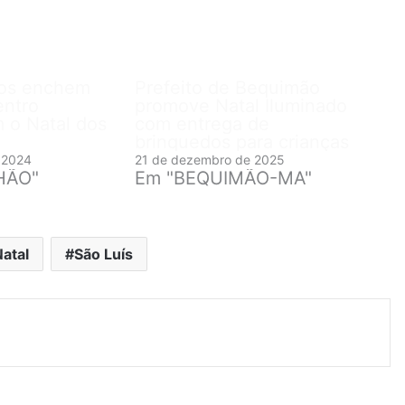
hos enchem
Prefeito de Bequimão
entro
promove Natal Iluminado
m o Natal dos
com entrega de
brinquedos para crianças
 2024
21 de dezembro de 2025
HÃO"
Em "BEQUIMÃO-MA"
atal
São Luís