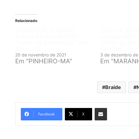
Relacionado
O teatro de Eduardo
Cores e bril
Braide ao lançar o tal
as ruas do C
“Natal da Esperança” em
Histórico co
São Luís
Sonhos
20 de novembro de 2021
3 de dezembro de
Em "PINHEIRO-MA"
Em "MARAN
Braide
N
Compartilhar por e-mail
Facebook
X