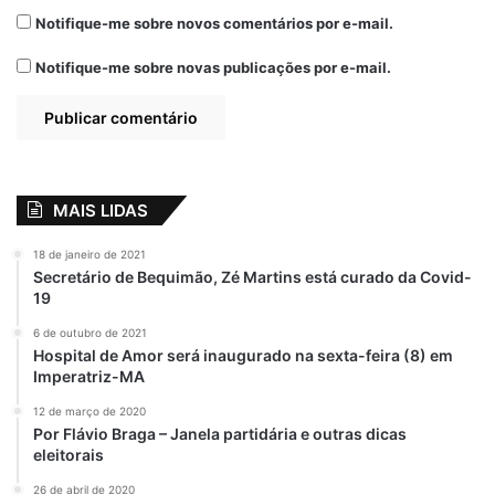
Aldenora Bello
Emenda paga
Notifique-me sobre novos comentários por e-mail.
Fátima Araújo
Fundação Dino
Notifique-me sobre novas publicações por e-mail.
hospital
MAIS LIDAS
18 de janeiro de 2021
Secretário de Bequimão, Zé Martins está curado da Covid-
19
6 de outubro de 2021
Hospital de Amor será inaugurado na sexta-feira (8) em
Imperatriz-MA
12 de março de 2020
Por Flávio Braga – Janela partidária e outras dicas
eleitorais
26 de abril de 2020