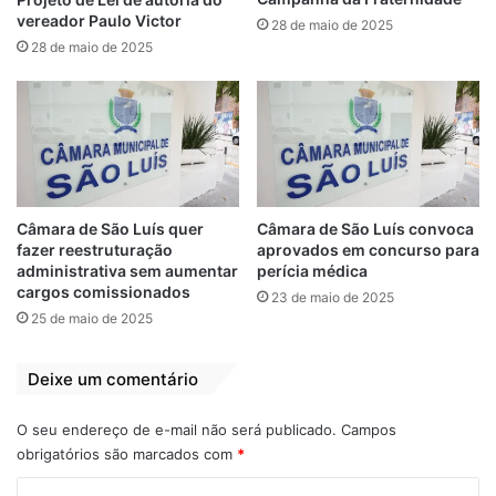
vereador Paulo Victor
28 de maio de 2025
28 de maio de 2025
Oriundo de emenda parlamentar impositiva,
ou seja, quando o executivo municipal é
Câmara de São Luís quer
Câmara de São Luís convoca
obrigado a pagar, o recurso foi direcionado
fazer reestruturação
aprovados em concurso para
administrativa sem aumentar
perícia médica
a Casa de Saúde no último dia 21 de
cargos comissionados
23 de maio de 2025
novembro, após reunião de Fátima Araújo
25 de maio de 2025
com Antônio Dino Tavares, em seu
gabinete, na Câmara Municipal. Na
Deixe um comentário
oportunidade Fátima garantiu cerca de R$
334.240,00. Assim como em 2019, quando
O seu endereço de e-mail não será publicado.
Campos
também destinou R$ 100 mil reais para a
obrigatórios são marcados com
*
Fundação Antônio Dino, este ano o dinheiro
C