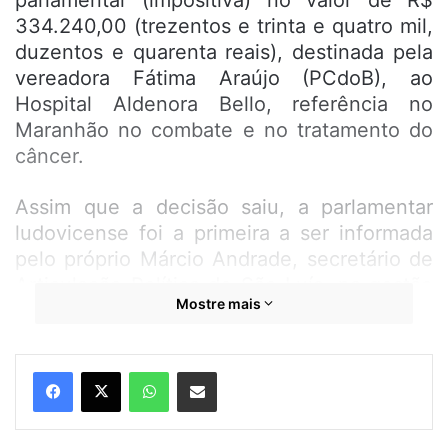
parlamentar (impositiva) no valor de R$
334.240,00 (trezentos e trinta e quatro mil,
duzentos e quarenta reais), destinada pela
vereadora Fátima Araújo (PCdoB), ao
Hospital Aldenora Bello, referência no
Maranhão no combate e no tratamento do
câncer.
Assim que a decisão saiu, a parlamentar
ludovicense foi a primeira a ser informada
pelo próprio Márcio Andrade, secretário de
Articulação Política de São Luís, na gestão
Mostre mais
do prefeito Eduardo Braide.
“Muito feliz com a notícia que recebi mais
WhatsApp
Compartilhar por e-mail
cedo da autorização do pagamento da
emenda para seu destino final que é o
Aldenora Bello. Quando vi a mensagem do