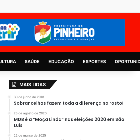
ULTURA
SAÚDE
EDUCAÇÃO
ESPORTES
OPORTUNI
MAIS LIDAS
30 de junho de 2018
Sobrancelhas fazem toda a diferença no rosto!
25 de agosto de 2020
MDB é a “Moça Linda” nas eleições 2020 em São
Luís
22 de março de 2025