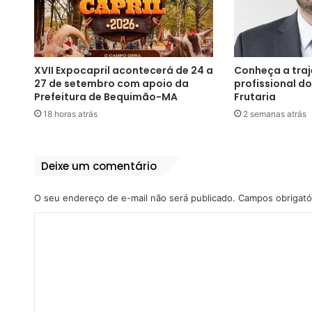
XVII Expocapril acontecerá de 24 a
Conheça a traje
27 de setembro com apoio da
profissional d
Prefeitura de Bequimão-MA
Frutaria
18 horas atrás
2 semanas atrás
Deixe um comentário
O seu endereço de e-mail não será publicado.
Campos obrigató
C
o
m
e
n