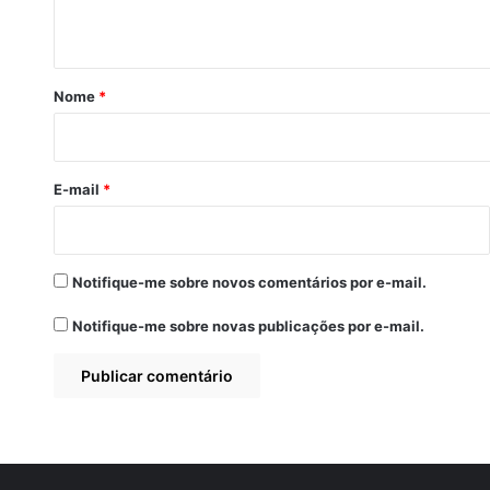
t
á
r
Nome
*
i
o
*
E-mail
*
Notifique-me sobre novos comentários por e-mail.
Notifique-me sobre novas publicações por e-mail.