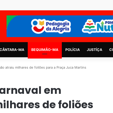
CÂNTARA-MA
BEQUIMÃO-MA
POLÍCIA
JUSTÍÇA
C
ão atraiu milhares de foliões para a Praça Juca Martins
carnaval em
lhares de foliões