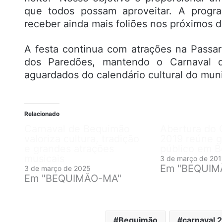
que todos possam aproveitar. A progra
receber ainda mais foliões nos próximos di
A festa continua com atrações na Passar
dos Paredões, mantendo o Carnaval
aguardados do calendário cultural do muni
Relacionado
Carnaval de Bequimão
Abertura do 
valoriza cultura, tradição
2019 reúne 
e grandes atrações
público em 
musicais
3 de março de 20
Em "BEQUIM
3 de março de 2025
Em "BEQUIMÃO-MA"
Bequimão
carnaval 