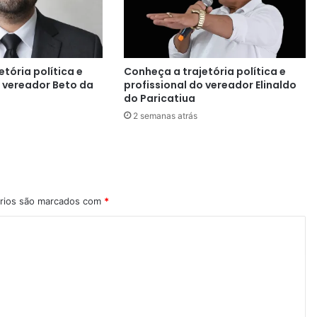
tória política e
Conheça a trajetória política e
o vereador Beto da
profissional do vereador Elinaldo
do Paricatiua
2 semanas atrás
rios são marcados com
*