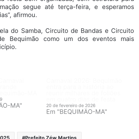
mação segue até terça-feira, e esperamos
as”, afirmou.
ela do Samba, Circuito de Bandas e Circuito
 de Bequimão como um dos eventos mais
cípio.
Carnaval
Carnaval 2026: Bequimão
grande
entra para a história ao
Bequimão-MA
reunir milhares de foliões
em quatro dias de festa
19
ÃO-MA"
20 de fevereiro de 2026
Em "BEQUIMÃO-MA"
2025
Prefeito Zéw Martins