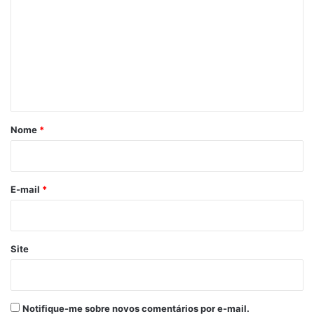
m
Baleatada
Balsas-MA
Internada
e
Professora
n
t
á
r
Nome
*
i
o
*
E-mail
*
Site
Notifique-me sobre novos comentários por e-mail.