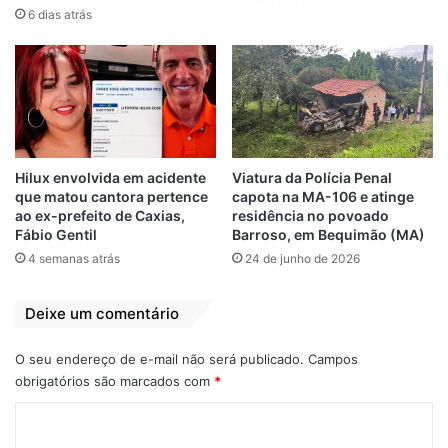
Por
Gilberto Lima
6 dias atrás
Relacionado
Assassino de
Professora é presa
professora é preso
acusada pela morte
no MA
de empresária no
Hilux envolvida em acidente
Viatura da Polícia Penal
MA
4 de janeiro de 2019
que matou cantora pertence
capota na MA-106 e atinge
Em "PINHEIRO-MA"
1 de abril de 2020
ao ex-prefeito de Caxias,
residência no povoado
Em "PINHEIRO-MA"
Fábio Gentil
Barroso, em Bequimão (MA)
4 semanas atrás
24 de junho de 2026
Criança é baleada
durante protesto
contra morte de
Deixe um comentário
jovem na Vila
Magril em São Luís-
O seu endereço de e-mail não será publicado.
Campos
MA
obrigatórios são marcados com
*
24 de abril de 2023
Em "POLÍCIA"
C
o