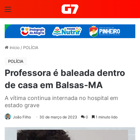
Menu
Início
/
POLÍCIA
POLÍCIA
Professora é baleada dentro
de casa em Balsas-MA
A vítima continua internada no hospital em
estado grave
João Filho
30 de março de 2023
0
1 minuto lido