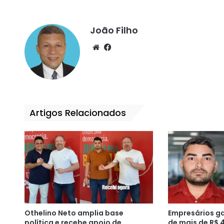
João Filho
We
Fa
bsi
ce
te
bo
ok
Artigos Relacionados
Othelino Neto amplia base
Empresários g
política e recebe apoio de
de mais de R$ 