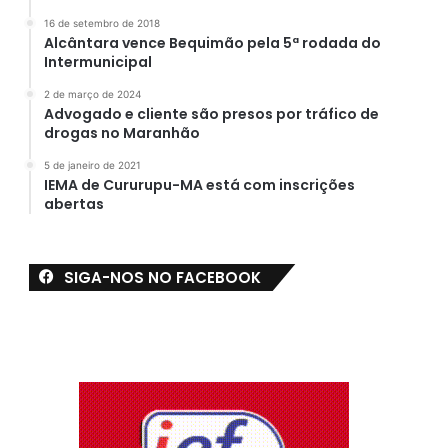
16 de setembro de 2018
Alcântara vence Bequimão pela 5ª rodada do
Intermunicipal
2 de março de 2024
Advogado e cliente são presos por tráfico de
drogas no Maranhão
5 de janeiro de 2021
IEMA de Cururupu-MA está com inscrições
abertas
SIGA-NOS NO FACEBOOK