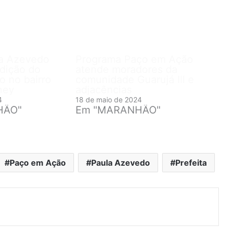
la Azevedo
Programa Paço em Ação
edição do
atende moradores da
 no bairro
comunidade Guarujá III e
ney
adjacências
4
18 de maio de 2024
HÃO"
Em "MARANHÃO"
Paço em Ação
Paula Azevedo
Prefeita