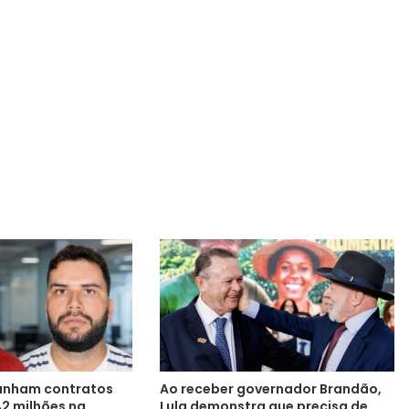
anham contratos
Ao receber governador Brandão,
42 milhões na
Lula demonstra que precisa de