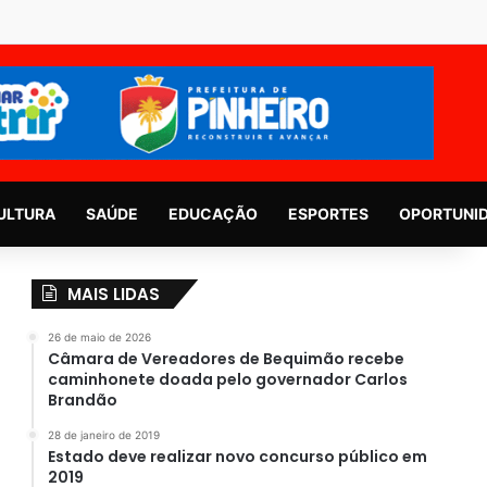
ULTURA
SAÚDE
EDUCAÇÃO
ESPORTES
OPORTUNI
MAIS LIDAS
26 de maio de 2026
Câmara de Vereadores de Bequimão recebe
caminhonete doada pelo governador Carlos
Brandão
28 de janeiro de 2019
Estado deve realizar novo concurso público em
2019