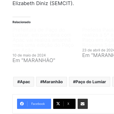
Elizabeth Diniz (SEMCIT).
Relacionado
Prefeitura de Paço do
Prefeita Pau
Lumiar, em parceria com
realiza a 5ª 
Apac vai realiza amanhã
Paço em Ação
mais uma edição do Paço
Roseana Sar
em Ação
23 de abril de 202
Em "MARAN
10 de maio de 2024
Em "MARANHÃO"
Apac
Maranhão
Paço do Lumiar
Compartilhar por e-mail
Facebook
X