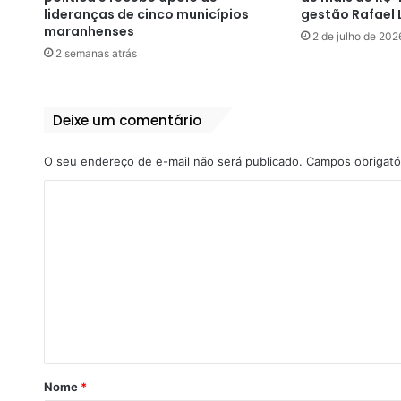
lideranças de cinco municípios
gestão Rafael 
maranhenses
2 de julho de 202
2 semanas atrás
Deixe um comentário
O seu endereço de e-mail não será publicado.
Campos obrigató
C
o
m
e
n
t
á
r
Nome
*