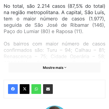
No total, são 2.214 casos (87,5% do total)
na região metropolitana. A capital, São Luís,
tem o maior número de casos (1.977),
seguida de São José de Ribamar (146),
Paço do Lumiar (80) e Raposa (11).
Os bairros com maior número de casos
confirmados são: Turu – 94; Calhau – 81;
Renascença – 75; Cidade Operária – 58;
ARAÇAGY – 53; Anjo da Guarda – 51;
Mostre mais
Cohatrac I, II, III, IV, Primavera-Cohatrac –
49; Liberdade – 45; Bairro de Fátima – 44;
Centro – 41; Vila Embratel – 41; Cohama –
WhatsApp
Compartilhar por e-mail
39; Bequimão – 38; Ponta D’Areia – 38;
Monte Castelo – 36; Coroadinho – 35;
MAIOBÃO – 32; Anil – 31; Conjunto
Habitacional Vinhais – 30; João Paulo – 30;