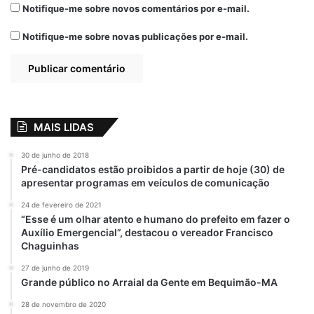
Notifique-me sobre novos comentários por e-mail.
Notifique-me sobre novas publicações por e-mail.
No Maranhão, já são 2.528 casos positivos
MAIS LIDAS
da Covid-19, sendo 145 óbitos. 533
pessoas estão recuperadas.
30 de junho de 2018
Pré-candidatos estão proibidos a partir de hoje (30) de
apresentar programas em veículos de comunicação
Por
Gilberto Lima
24 de fevereiro de 2021
“Esse é um olhar atento e humano do prefeito em fazer o
Auxílio Emergencial”, destacou o vereador Francisco
Chaguinhas
Relacionado
Maranhão registra
Maranhão já tem 31
27 de junho de 2019
449 novos casos
casos confirmados
Grande público no Arraial da Gente em Bequimão-MA
de Covid-19
do Covid-19
28 de novembro de 2020
12 de janeiro de 2022
30 de março de 2020