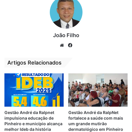
São Francisco – 28; Angelim – 27; Jardim
São Cristóvão/Conjunto Juçara/Conjunto
Penalva – 25; Maracanã – 24; Olho D’água –
24; Cohafuma – 21; Alemanha – 20;
João Filho
Conjunto Dom Sebastião/Vila dos
Nobres/PQ. Dos Nobres/Parque Timbira –
We
Fa
19; Vila Palmeira – 19; PARQUE VITORIA –
bsi
ce
19; Jardim América – 17; e Conjunto São
te
bo
Artigos Relacionados
Raimundo – 17.
VEJA A LISTA COMPLETA
ok
ABAIXO.
Gestão André da Ralpnet
Gestão André da RalpNet
impulsiona educação de
fortalece a saúde com mais
Pinheiro e município alcança
um grande mutirão
melhor Ideb da história
dermatológico em Pinheiro