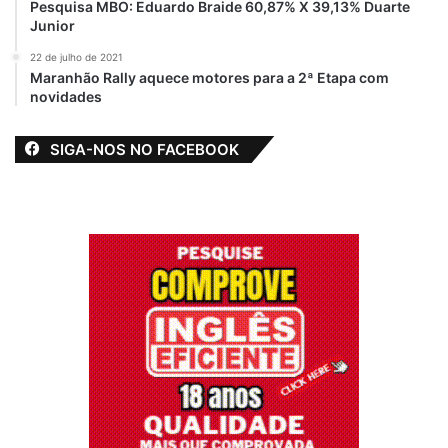
Pesquisa MBO: Eduardo Braide 60,87% X 39,13% Duarte
Em "SAÚDE"
Em "PINHEIRO-MA"
Junior
Sobe para 10 o
22 de julho de 2021
número de casos
Maranhão Rally aquece motores para a 2ª Etapa com
do COVID-19
novidades
confirmados no
Maranhão
SIGA-NOS NO FACEBOOK
26 de março de 2020
Em "PINHEIRO-MA"
145 mortes
191 casos
Covid 19
destaque
Ilha de São Luís