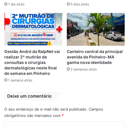
1 dia atrás
5 dias atrás
Gestão André da RalpNet vai
Canteiro central da principal
realizar 2º mutirão de
avenida de Pinheiro-MA
consultas e cirurgias
ganha nova identidade
dermatológicas neste final
2 semanas atrás
de semana em Pinheiro
1 semana atrás
Deixe um comentário
O seu endereço de e-mail não será publicado.
Campos
obrigatórios são marcados com
*
C