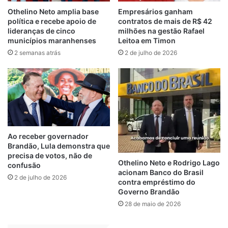
Dos 18 quilômetros da MA-339, 5 km teriam
Othelino Neto amplia base
Empresários ganham
passado por recapeamento e os outros 13
política e recebe apoio de
contratos de mais de R$ 42
lideranças de cinco
milhões na gestão Rafael
km teriam sido completamente “asfaltados”.
municípios maranhenses
Leitoa em Timon
No entanto, os parlamentares apontam que
2 semanas atrás
2 de julho de 2026
o material utilizado era de péssima
qualidade — comparando o asfalto com um
“sonrisal”, que se dissolve com pouca água.
Fernando Braide também não poupou
críticas: “A estrada que foi inaugurada em
Ao receber governador
dezembro do ano passado com muita festa,
Brandão, Lula demonstra que
boi no rolete, propaganda e distribuição de
precisa de votos, não de
Othelino Neto e Rodrigo Lago
confusão
camisas, está aqui, em ruínas. Essa é a
acionam Banco do Brasil
2 de julho de 2026
realidade que o governador Brandão não
contra empréstimo do
Governo Brandão
quer que você veja”, enfatizou.
28 de maio de 2026
A denúncia dos parlamentares se soma a