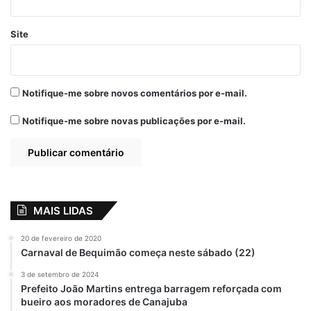
Site
Notifique-me sobre novos comentários por e-mail.
View this post on Instagram
Notifique-me sobre novas publicações por e-mail.
MAIS LIDAS
20 de fevereiro de 2020
Carnaval de Bequimão começa neste sábado (22)
A post shared by Fernando Braide (@fernandobraide)
3 de setembro de 2024
Prefeito João Martins entrega barragem reforçada com
bueiro aos moradores de Canajuba