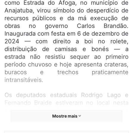
como Estrada do Afoga, no município de
Anajatuba, virou símbolo do desperdício de
recursos públicos e da má execução de
obras no governo Carlos Brandão.
Inaugurada com festa em 6 de dezembro de
2024 — com direito a boi no rolete,
distribuição de camisas e bonés — a
estrada não resistiu sequer ao primeiro
período chuvoso e hoje apresenta crateras,
buracos e trechos praticamente
intransitáveis.
Os deputados estaduais Rodrigo Lago e
Fernando Braide estiveram no local nesta
semana e denunciaram o colapso precoce
Mostre mais
da via. “É o seu dinheiro indo pelo ralo em
mais um serviço mal feito do Governo