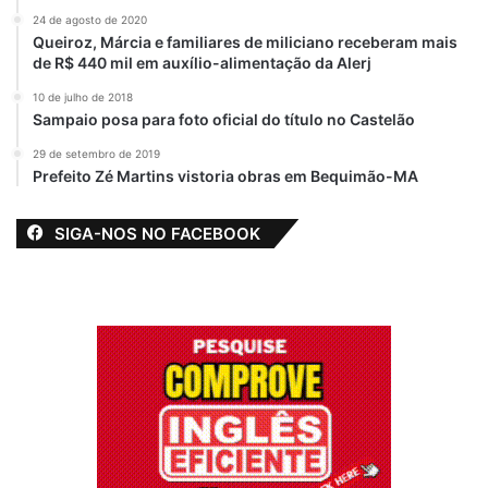
Abandono
Anajatuba
24 de agosto de 2020
Queiroz, Márcia e familiares de miliciano receberam mais
Asfalto Sonrizal
Baixada
Buracos
de R$ 440 mil em auxílio-alimentação da Alerj
Crateras
destaque
10 de julho de 2018
Sampaio posa para foto oficial do título no Castelão
Estrada do Afoga
Fernando Braide
29 de setembro de 2019
Prefeito Zé Martins vistoria obras em Bequimão-MA
Governo Brandão
Maranhão
SIGA-NOS NO FACEBOOK
R$16 milhões
Rodrigo Lago