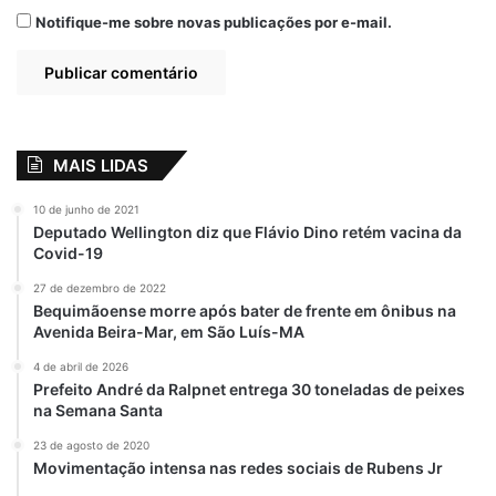
“Nesse momento é salutar à participação
Notifique-me sobre novas publicações por e-mail.
daqueles que serão os beneficiados direto
com as ações que deverão ser
implementadas pelo poder público. Por
isso, além das reuniões presenciais, é de
suma importância o movimento Diálogos
MAIS LIDAS
Por São Luís, realizado por meio virtual.
Usando tal ferramenta, temos colhido
10 de junho de 2021
propostas formuladas pelo povo, afinal,
Deputado Wellington diz que Flávio Dino retém vacina da
Covid-19
nosso projeto tem você como
protagonistas. Tudo que está sendo
27 de dezembro de 2022
Bequimãoense morre após bater de frente em ônibus na
coletado, nos permitirá, no momento
Avenida Beira-Mar, em São Luís-MA
oportuno, defender os anseios de quem faz
4 de abril de 2026
o dia a dia de São Luís”, concluiu.
Prefeito André da Ralpnet entrega 30 toneladas de peixes
na Semana Santa
BALANÇO DAS AÇÕES
23 de agosto de 2020
Movimentação intensa nas redes sociais de Rubens Jr
Fazendo parte da gestão e como morador