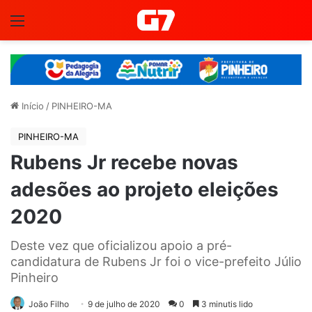
Menu
Início
/
PINHEIRO-MA
PINHEIRO-MA
Rubens Jr recebe novas
adesões ao projeto eleições
2020
Deste vez que oficializou apoio a pré-
candidatura de Rubens Jr foi o vice-prefeito Júlio
Pinheiro
João Filho
9 de julho de 2020
0
3 minutis lido