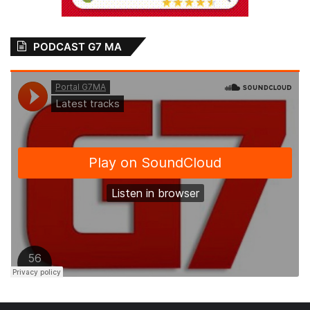
A entrega de cestas básicas e peixe para
população em vulnerabilidade social; a
conclusão da reestruturação do Hospital da
PODCAST G7 MA
Mulher para atender pacientes com Covid-
19; a entrega kits de alimentação a famílias
de alunos da rede municipal das áreas
Itaqui-Bacanga (27 escolas); o asfaltamento
(4 km) no Fumacê, construção de ponte
(em andamento) e asfaltamento no Alto da
Esperança (em andamento) também foram
ações desenvolvidas pelo Executivo
Municipal na região.
Em 2019, a prefeitura promoveu ações de
saúde, cultura, alimentação e incentivo ao
esporte na região. Em parceria com a Vale,
os centros de saúde do Gapara, Vila Nova e