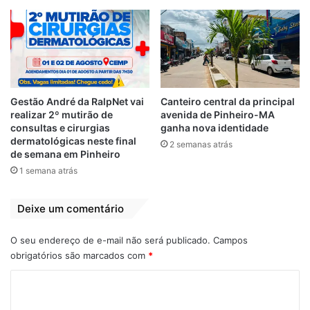
Itaqui-Bacanga e, mesmo com as
adversidades, precisamos continuar neste
esforço”, afirmou Júlio Pinheiro.
Gestão André da RalpNet vai
Canteiro central da principal
realizar 2º mutirão de
avenida de Pinheiro-MA
consultas e cirurgias
ganha nova identidade
dermatológicas neste final
2 semanas atrás
de semana em Pinheiro
1 semana atrás
Deixe um comentário
O seu endereço de e-mail não será publicado.
Campos
obrigatórios são marcados com
*
Para o vice-prefeito, que também é
presidente do Diretório Municipal do
C
PCdoB, além de atender os anseios da
o