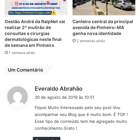
da cidade requer atenção constante e
trabalho árduo. Por isso vamos realizar um
grande investimento, por exemplo, com
Gestão André da RalpNet vai
Canteiro central da principal
reforma de oito unidades básicas de saúde;
realizar 2º mutirão de
avenida de Pinheiro-MA
das Unidades Mistas do Bequimão e do São
consultas e cirurgias
ganha nova identidade
dermatológicas neste final
2 semanas atrás
Bernardo, que atendem um grande número
de semana em Pinheiro
de pacientes, localizadas em grandes áreas
1 semana atrás
populacionais; do Hospital Municipal Dr.
Clementino Moura (Socorrão 2), que recebe
Um Comentário
anualmente milhares de pacientes, tanto da
capital como do interior; entre muitos
d
Everaldo Abrahão
outros.
i
30 de agosto de 2019 às 10:51
s
As melhorias também incluem a Ouvidoria;
Fiquei Muito Interessado pelo seu post.Vou
s
o Centro de Referência em Saúde do
acompanhar seu Blog que é muito bom. É TOP !
e
Esse tipo de conteúdo tem me agregado muito
Trabalhador (Cerest); a Usina de Gás da
:
conhecimento.Grato !
UPA da zona rural; o Centro de
Especialidades Odontológicas (CEO) da