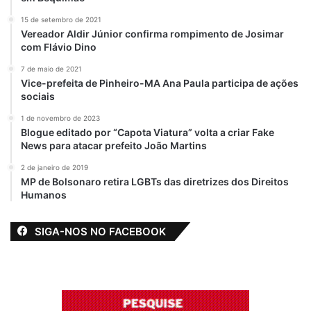
Por Edivaldo Holanda Júnior (
Prefeito de
15 de setembro de 2021
São Luís )
Vereador Aldir Júnior confirma rompimento de Josimar
com Flávio Dino
Artigo
destaque
7 de maio de 2021
Vice-prefeita de Pinheiro-MA Ana Paula participa de ações
sociais
Edivaldo Holanda Jr
1 de novembro de 2023
Blogue editado por “Capota Viatura” volta a criar Fake
News para atacar prefeito João Martins
2 de janeiro de 2019
MP de Bolsonaro retira LGBTs das diretrizes dos Direitos
Humanos
SIGA-NOS NO FACEBOOK