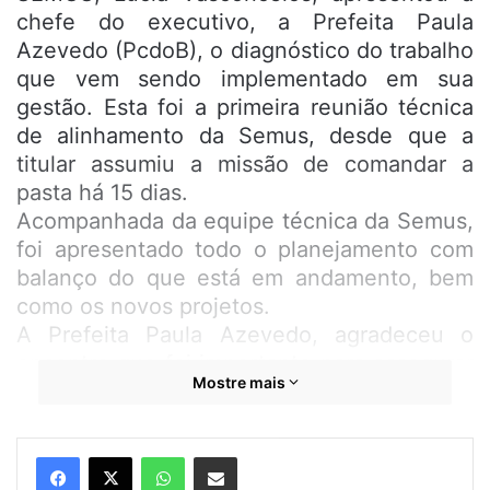
chefe do executivo, a Prefeita Paula
Azevedo (PcdoB), o diagnóstico do trabalho
que vem sendo implementado em sua
gestão. Esta foi a primeira reunião técnica
de alinhamento da Semus, desde que a
titular assumiu a missão de comandar a
pasta há 15 dias.
Acompanhada da equipe técnica da Semus,
foi apresentado todo o planejamento com
balanço do que está em andamento, bem
como os novos projetos.
A Prefeita Paula Azevedo, agradeceu o
encontro que foi importante para assegurar
Mostre mais
o direcionamento da saúde do município.
“Tive uma visão macro do planejamento da
Semus, que será norteador para a
WhatsApp
Compartilhar por e-mail
continuidade do trabalho da gestão, frente