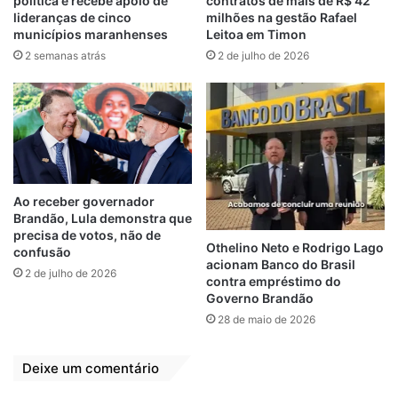
política e recebe apoio de
contratos de mais de R$ 42
com qualidade à população”, afirmou a
lideranças de cinco
milhões na gestão Rafael
secretária Lúcia Vasconcelos.
municípios maranhenses
Leitoa em Timon
A reunião contou com a presença da
2 semanas atrás
2 de julho de 2026
secretária de Finanças, Flávia Nolasco, que
pode conferir a parte orçamentária, que
está sendo planejada de forma condizente
com a realidade e as obrigações da Semus.
O ato contou, ainda, com a participação do
Assessor de Victor Hugo Gomes, a
Ao receber governador
Coordenadora da Atenção Básica, Araci
Brandão, Lula demonstra que
precisa de votos, não de
Magalhães, Coordenadora de saúde bucal,
Othelino Neto e Rodrigo Lago
confusão
Milane Kóis, a Assessora, Ana Carolina, o
acionam Banco do Brasil
2 de julho de 2026
contra empréstimo do
Assessor técnico do controle e avaliação,
Governo Brandão
João Cunha, o Coordenador de controle
28 de maio de 2026
CPD, Tailton Carvalho, a assessora jurídica,
Gercilanne Santos Martins.
Deixe um comentário