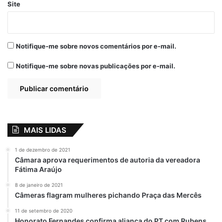
Site
Balanço
Lúcia
Paço do Lumiar
Paula Azevedo
Saúde
Secretaria
Notifique-me sobre novos comentários por e-mail.
Notifique-me sobre novas publicações por e-mail.
MAIS LIDAS
1 de dezembro de 2021
Câmara aprova requerimentos de autoria da vereadora
Fátima Araújo
8 de janeiro de 2021
Câmeras flagram mulheres pichando Praça das Mercês
11 de setembro de 2020
Honorato Fernandes confirma aliança do PT com Rubens