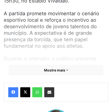
15h30, no Estádio Vivaldão.
A partida promete movimentar o cenário
esportivo local e reforça o incentivo ao
desenvolvimento de jovens talentos do
município. A expectativa é de grande
presença da torcida, que tem papel
fundamental no apoio aos atletas.
Durante o intervalo, o público presente
poderá participar do sorteio de brindes,
Mostre mais
tornando o momento ainda mais especial
para os torcedores.
WhatsApp
Compartilhar por e-mail
Os ingressos estarão disponíveis no local,
ao valor de R$ 5,00. A Prefeitura de
Bequimão reforça o convite para que a
população compareça e prestigie o esporte