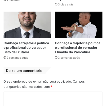
no Estádio Vivaldão
3 dias atrás
13 de julho de 2025
Em "BEQUIMÃO-
MA"
Bequimão X Juventude
destaque
Conheça a trajetória política
Conheça a trajetória política
Maranhão
Maranhense Sub-20
e profissional do vereador
e profissional do vereador
Beto da Frutaria
Elinaldo do Paricatiua
Seleção de Bequimão
2 semanas atrás
3 semanas atrás
Deixe um comentário
O seu endereço de e-mail não será publicado.
Campos
obrigatórios são marcados com
*
C
o