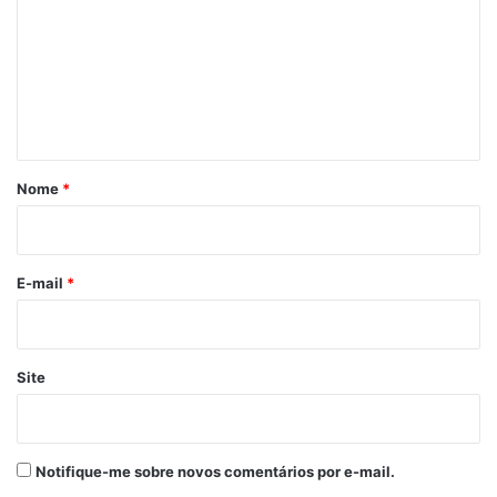
m
e
n
t
á
r
Nome
*
i
o
*
E-mail
*
Site
Notifique-me sobre novos comentários por e-mail.