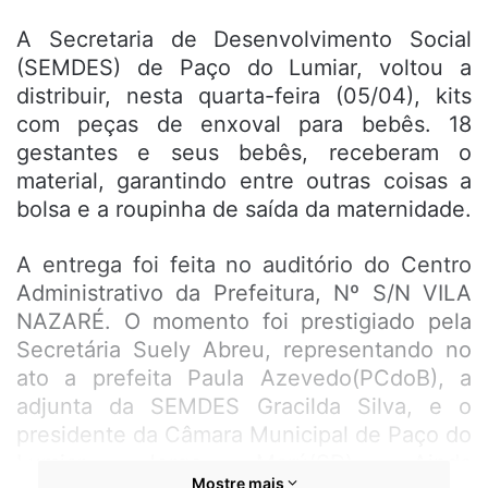
A Secretaria de Desenvolvimento Social
(SEMDES) de Paço do Lumiar, voltou a
distribuir, nesta quarta-feira (05/04), kits
com peças de enxoval para bebês. 18
gestantes e seus bebês, receberam o
material, garantindo entre outras coisas a
bolsa e a roupinha de saída da maternidade.
A entrega foi feita no auditório do Centro
Administrativo da Prefeitura, Nº S/N VILA
NAZARÉ. O momento foi prestigiado pela
Secretária Suely Abreu, representando no
ato a prefeita Paula Azevedo(PCdoB), a
adjunta da SEMDES Gracilda Silva, e o
presidente da Câmara Municipal de Paço do
Lumiar, Jorge Marú(SD). Ainda
Mostre mais