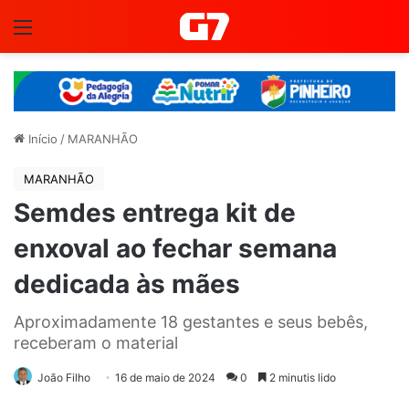
Menu
Início
/
MARANHÃO
MARANHÃO
Semdes entrega kit de
enxoval ao fechar semana
dedicada às mães
Aproximadamente 18 gestantes e seus bebês,
receberam o material
João Filho
16 de maio de 2024
0
2 minutis lido