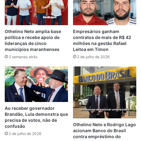
materiais de higiene, lenços umedecidos,
pacote de fraldas, e outros produtos
básicos para recém-nascidos, em um total
de 16 itens.
Othelino Neto amplia base
Empresários ganham
política e recebe apoio de
contratos de mais de R$ 42
lideranças de cinco
milhões na gestão Rafael
Suely Abreu explicou também aos
municípios maranhenses
Leitoa em Timon
presentes que este tipo de ação é realizado
2 semanas atrás
2 de julho de 2026
de maneira periódica e que uma das
entregas coincide sempre com o mês de
maio, emblemático e alusivo ao “Dia das
Mães”.
“Tivemos programações em diversos
Ao receber governador
equipamentos para saudar as mamães
Brandão, Lula demonstra que
durante essa semana dedicada a elas, quer
precisa de votos, não de
Othelino Neto e Rodrigo Lago
confusão
sejam mães de primeira viagem, ou, mesmo
acionam Banco do Brasil
2 de julho de 2026
àquelas que já são vovós, como é o caso de
contra empréstimo do