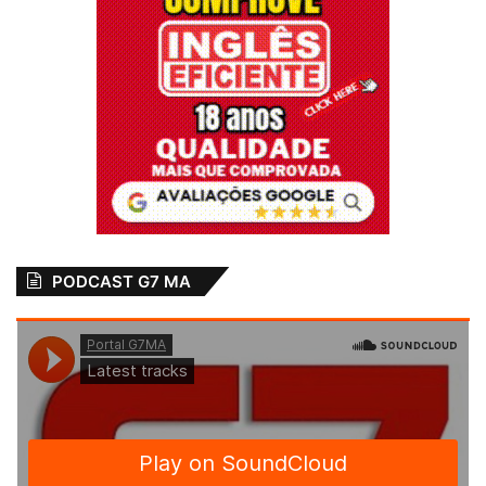
festa para as mães
na Vila Cafeteira
24 de maio de 2024
Em "MARANHÃO"
Enxoval
Mães
Maranhão
Paço do Lumiar
Prefeita Paula Azevedo
PODCAST G7 MA