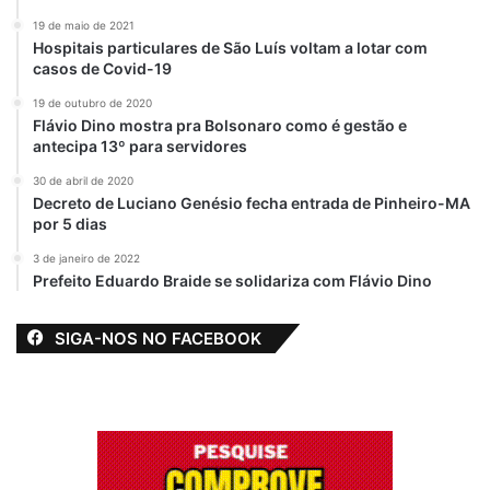
dizer muito obrigado”, agradeceu Tifany
19 de maio de 2021
Hospitais particulares de São Luís voltam a lotar com
Rana Moraes, de 25 anos, que é atendida
casos de Covid-19
pelas técnicas do CRAS Maiobão.
19 de outubro de 2020
Flávio Dino mostra pra Bolsonaro como é gestão e
antecipa 13º para servidores
Relacionado
30 de abril de 2020
Paço do Lumiar-
Paço do Lumiar-
Decreto de Luciano Genésio fecha entrada de Pinheiro-MA
MA: Prefeita Paula
MA: Programa
por 5 dias
Azevedo entrega
Criança Feliz
3 de janeiro de 2022
kits de enxoval
oferece atenção e
Prefeito Eduardo Braide se solidariza com Flávio Dino
para gestantes
carinho a 150
famílias
15 de maio de 2023
Em "PAÇO DO
20 de junho de 2023
SIGA-NOS NO FACEBOOK
LUMIAR-MA"
Em "PAÇO DO
LUMIAR-MA"
Prefeitura de Paço
do Lumiar fecha
semana de
atividades com