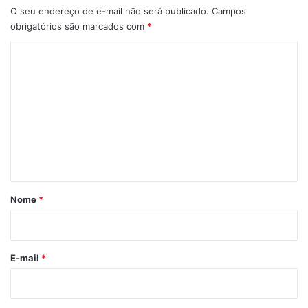
O seu endereço de e-mail não será publicado.
Campos
obrigatórios são marcados com
*
C
o
m
e
n
t
á
r
Nome
*
i
o
*
E-mail
*