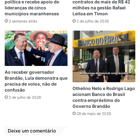
política e recebe apoio de
contratos de mais de R$ 42
lideranças de cinco
milhões na gestão Rafael
municípios maranhenses
Leitoa em Timon
2 semanas atrás
2 de julho de 2026
Os próximos a receber os valores serão os
professores aposentados, com o depósito
previsto para a sexta-feira, 17 de maio.
Camarão
Maranhão
Pagamento
Ao receber governador
Brandão, Lula demonstra que
Precatórios
Professores
precisa de votos, não de
Othelino Neto e Rodrigo Lago
confusão
acionam Banco do Brasil
Vice-governador
2 de julho de 2026
contra empréstimo do
Governo Brandão
28 de maio de 2026
Deixe um comentário