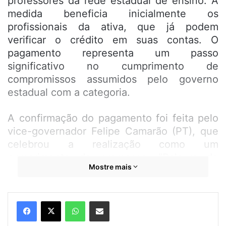
professores da rede estadual de ensino. A
medida beneficia inicialmente os
profissionais da ativa, que já podem
verificar o crédito em suas contas. O
pagamento representa um passo
significativo no cumprimento de
compromissos assumidos pelo governo
estadual com a categoria.
A confirmação do pagamento foi feita pelo
vice-governador Felipe Camarão (PT), que
celebrou a realização como um
cumprimento de promessa. “Palavra do
Mostre mais
governador Brandão cumprida: 1ª parcela
do abono relativo ao precatório do FUNDEF
já na conta dos educadores (da ativa)”,
WhatsApp
Compartilhar por e-mail
declarou Camarão em suas redes sociais.
Ele destacou que, após este pagamento