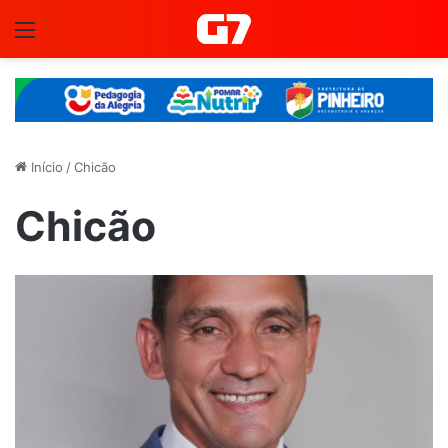
Menu
Início
/
Chicão
Chicão