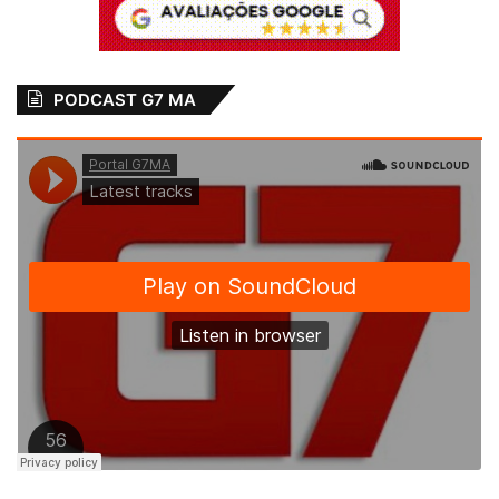
PODCAST G7 MA
Relacionado
Prefeitura de
Envolvidos em
Cedral-MA firma
suposta licitação
contratos de R$ 1,7
ilegal são
milhão para compra
denunciados em
de combustíveis
Passagem Franca-
MA
7 de maio de 2025
Em "MARANHÃO"
27 de março de 2023
Em "JUSTÍÇA"
Prefeito de Peri-
Mirim assina
aditivos de quase
2,5 milhões em
contratos
29 de novembro de 2022
Em "POLÍTICA"