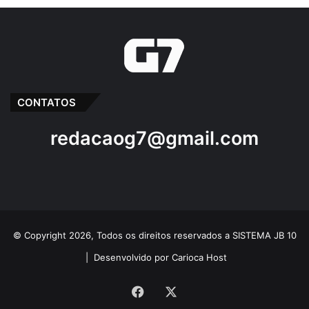
Aluguém de Veículos
Caminhão
Carros
Chicão
Contrato
CONTATOS
Motos
ônibus
Passagem Franca-MA
redacaog7@gmail.com
Prefeito Chico da Parabólica
© Copyright 2026, Todos os direitos reservados a SISTEMA JB 10
|
Desenvolvido por Carioca Host
Facebook
X