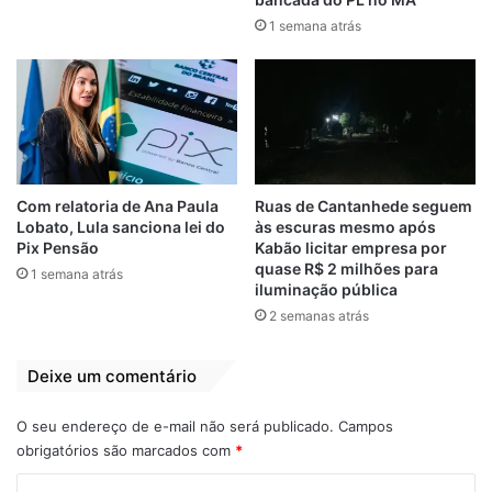
veículos simplesmente não estariam
1 semana atrás
circulando ou sequer existiriam na prática.
Um dos exemplos citados é o caminhão baú
que deveria ser utilizado no transporte de
carnes do Matadouro Municipal para
açougues e frigoríficos da cidade, mas
ninguém nunca viu.
Com relatoria de Ana Paula
Ruas de Cantanhede seguem
Lobato, Lula sanciona lei do
às escuras mesmo após
Apesar da justificativa contratual mencionar
Pix Pensão
Kabão licitar empresa por
exigências da Vigilância Sanitária para
quase R$ 2 milhões para
1 semana atrás
iluminação pública
garantir transporte adequado da carne
2 semanas atrás
destinada ao consumo humano, moradores
afirmam que a realidade é bem diferente.
Deixe um comentário
Segundo relatos, o transporte continua
sendo feito de forma precária, utilizando
O seu endereço de e-mail não será publicado.
Campos
pequenas carroças adaptadas a
obrigatórios são marcados com
*
motocicletas.
C