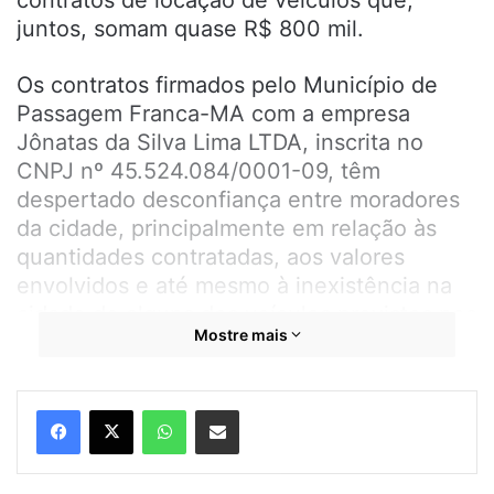
contratos de locação de veículos que,
juntos, somam quase R$ 800 mil.
Os contratos firmados pelo Município de
Passagem Franca-MA com a empresa
Jônatas da Silva Lima LTDA, inscrita no
CNPJ nº 45.524.084/0001-09, têm
despertado desconfiança entre moradores
da cidade, principalmente em relação às
quantidades contratadas, aos valores
envolvidos e até mesmo à inexistência na
cidade de alguns dos veículos previstos nos
Mostre mais
acordos.
A empresa contratada possui sede no bairro
WhatsApp
Compartilhar por e-mail
Paulo Falcão, em Presidente Dutra-MA, e
tem como principal atividade econômica
registrada a coleta de resíduos não