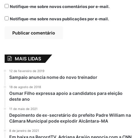
Segundo denúncias, até mesmo um ônibus
Notifique-me sobre novos comentários por e-mail.
que deveria atender exclusivamente à
Notifique-me sobre novas publicações por e-mail.
Educação não estaria sendo encontrado em
circulação no município.
Diante das suspeitas, moradores de
Passagem Franca cobram mais
MAIS LIDAS
transparência da gestão municipal e pedem
fiscalização rigorosa dos órgãos de controle
12 de fevereiro de 2019
sobre os contratos, execução dos serviços
Sampaio anuncia nome do novo treinador
e efetiva utilização dos veículos pagos com
18 de agosto de 2018
recursos públicos.
Osmar Filho expressa apoio a candidatos para eleição
deste ano
11 de maio de 2021
Depoimento de ex-secretário do prefeito Padre William na
Câmara Municipal pode explodir Alcântara-MA
8 de janeiro de 2021
Em baixa na RecordTV, Adriana Araújo negocia com a CNN