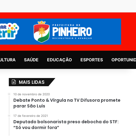
ULTURA
SAÚDE
EDUCAÇÃO
ESPORTES
OPORTUNI
MAIS LIDAS
10 de novembro de 2020
Debate Ponto & Vírgula na TV Difusora promete
parar São Luís
17 de fevereiro de 2021
Deputado bolsonarista preso debocha do STF:
“Só vou dormir fora”