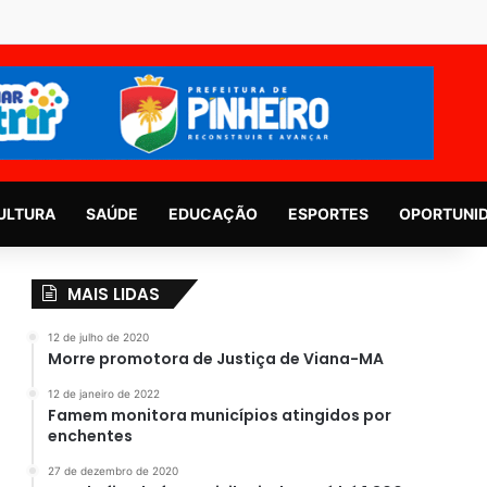
ULTURA
SAÚDE
EDUCAÇÃO
ESPORTES
OPORTUNI
MAIS LIDAS
12 de julho de 2020
Morre promotora de Justiça de Viana-MA
12 de janeiro de 2022
Famem monitora municípios atingidos por
enchentes
27 de dezembro de 2020