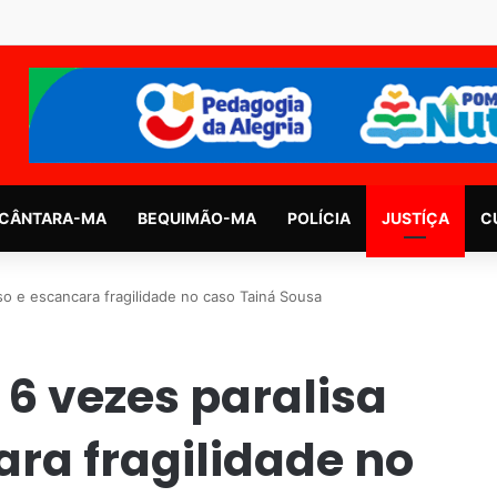
CÂNTARA-MA
BEQUIMÃO-MA
POLÍCIA
JUSTÍÇA
C
so e escancara fragilidade no caso Tainá Sousa
 6 vezes paralisa
ra fragilidade no