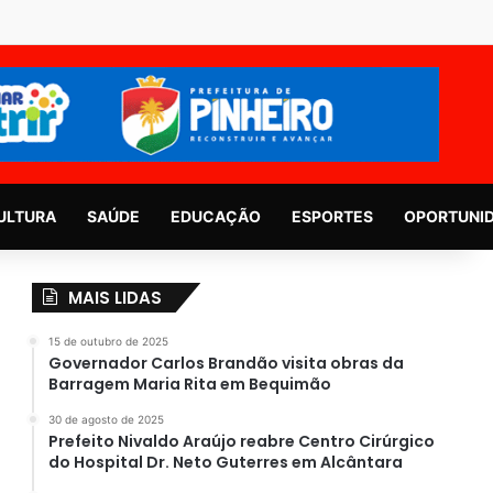
ULTURA
SAÚDE
EDUCAÇÃO
ESPORTES
OPORTUNI
MAIS LIDAS
15 de outubro de 2025
Governador Carlos Brandão visita obras da
Barragem Maria Rita em Bequimão
30 de agosto de 2025
Prefeito Nivaldo Araújo reabre Centro Cirúrgico
do Hospital Dr. Neto Guterres em Alcântara