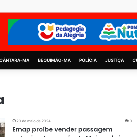
CÂNTARA-MA
BEQUIMÃO-MA
POLÍCIA
JUSTÍÇA
C
a
20 de maio de 2024
0
Emap proíbe vender passagem