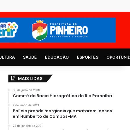
ULTURA
SAÚDE
EDUCAÇÃO
ESPORTES
OPORTUNI
MAIS LIDAS
30 de julho de 2018
Comitê da Bacia Hidrográfica do Rio Parnaíba
2 de junho de 2021
Polícia prende marginais que mataram idosos
em Humberto de Campos-MA
28 de janeiro de 2021