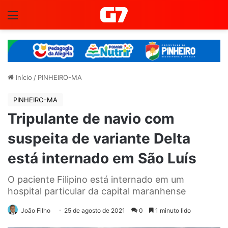
Menu
Início
/
PINHEIRO-MA
PINHEIRO-MA
Tripulante de navio com
suspeita de variante Delta
está internado em São Luís
O paciente Filipino está internado em um
hospital particular da capital maranhense
João Filho
25 de agosto de 2021
0
1 minuto lido