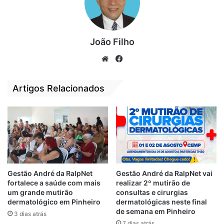
o hospital se deu por helicóptero.
Por
Clodoaldo Corrêa
João Filho
We
Fa
Covid 19
Filipino
Internado
bsi
ce
te
bo
Navio
São Luís
Tripulante
Artigos Relacionados
ok
Variante Delta
Gestão André da RalpNet
Gestão André da RalpNet vai
fortalece a saúde com mais
realizar 2º mutirão de
um grande mutirão
consultas e cirurgias
dermatológico em Pinheiro
dermatológicas neste final
de semana em Pinheiro
3 dias atrás
7 dias atrás