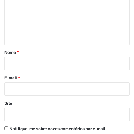
m
e
n
t
á
r
Nome
*
i
o
*
E-mail
*
Site
Notifique-me sobre novos comentários por e-mail.