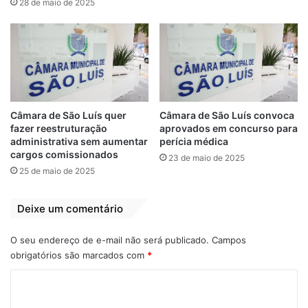
28 de maio de 2025
Negou acusação
Negou amaeça
São Luís
Vereador
Câmara de São Luís quer
Câmara de São Luís convoca
fazer reestruturação
aprovados em concurso para
administrativa sem aumentar
perícia médica
cargos comissionados
23 de maio de 2025
25 de maio de 2025
Deixe um comentário
O seu endereço de e-mail não será publicado.
Campos
obrigatórios são marcados com
*
C
o