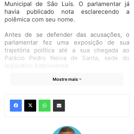
Municipal de São Luís. O parlamentar já
havia publicado nota esclarecendo a
polêmica com seu nome.
Antes de se defender das acusações, o
parlamentar fez uma exposição de sua
trajetória política até a sua chegada ao
Palácio Pedro Neiva de Santa, sede do
legislativo ludovicense.
Mostre mais
“Esta mão esquerda e a minha mão
esquerda ou direita nunca pegou numa
arma”, disse o vereador. “Eu nunca tive
WhatsApp
Compartilhar por e-mail
contenda com nenhum colega nesta Casa”,
completou o parlamentar em relação ao
caso que veio à tona na semana passada.