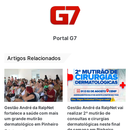
Também nesta segunda-feira (13), o
vereador Paulo Victor, recebeu os
vereadores Marquinhos, Edson Gaguinho,
Thyago Freitas e o aniversariante Francisco
Chaguinhas. Durante o bate papo, apareceu
um bolo para comemorar os 63 anos do
Portal G7
vereador do Podemos. A festa aconteceu
de surpresa.
Artigos Relacionados
Gestão André da RalpNet
Gestão André da RalpNet vai
fortalece a saúde com mais
realizar 2º mutirão de
um grande mutirão
consultas e cirurgias
dermatológico em Pinheiro
dermatológicas neste final
de semana em Pinheiro