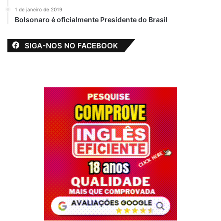
8 de agosto de 2021
1 de janeiro de 2019
Em "PINHEIRO-MA"
Bolsonaro é oficialmente Presidente do Brasil
Vereador
Chaguinhas
SIGA-NOS NO FACEBOOK
participa de sessão
solene no Senado
Federal
7 de dezembro de 2019
Em "PINHEIRO-MA"
63 anos
Aniversário
Bolo
Francisco Chaguinhas
Vereador