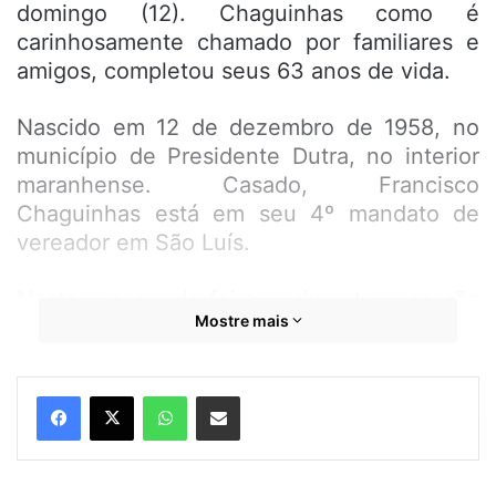
domingo (12). Chaguinhas como é
carinhosamente chamado por familiares e
amigos, completou seus 63 anos de vida.
Nascido em 12 de dezembro de 1958, no
município de Presidente Dutra, no interior
maranhense. Casado, Francisco
Chaguinhas está em seu 4º mandato de
vereador em São Luís.
Nesta segunda-feira, durante sessão
Mostre mais
ordinária, na Câmara Municipal de São Luís,
Chaguinhas recebeu o carinho dos colegas
parlamentares pela passagem de seu
WhatsApp
Compartilhar por e-mail
aniversário, comemorado neste domingo
(12) com seus familiares.