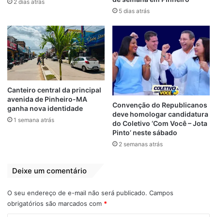
2 dias atrás
5 dias atrás
View this post on Instagram
Canteiro central da principal
avenida de Pinheiro-MA
Convenção do Republicanos
ganha nova identidade
deve homologar candidatura
1 semana atrás
do Coletivo ‘Com Você – Jota
Pinto’ neste sábado
2 semanas atrás
Deixe um comentário
A post shared by PAULO VICTOR (@paulovictormd)
O seu endereço de e-mail não será publicado.
Campos
obrigatórios são marcados com
*