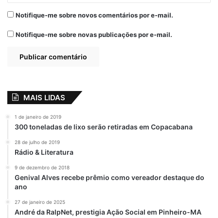
Notifique-me sobre novos comentários por e-mail.
Notifique-me sobre novas publicações por e-mail.
A post shared by Francisco Chaguinhas (@franciscochaguinhas)
MAIS LIDAS
Relacionado
Morre aos 91 anos
Projeto de lei do
1 de janeiro de 2019
de idade, Senhor
vereador
300 toneladas de lixo serão retiradas em Copacabana
Totinha, pai do
Chaguinhas que
vereador de São
exige aos bancos
28 de julho de 2019
Luís, Francisco
realizar prova de
Rádio & Literatura
Chaguinhas
vida de seus
9 de dezembro de 2018
clientes fora das
3 de abril de 2023
Genival Alves recebe prêmio como vereador destaque do
Em "MARANHÃO"
agências entra em
ano
pauta da Câmara
nesta segunda-
27 de janeiro de 2025
feira (9)
André da RalpNet, prestigia Ação Social em Pinheiro-MA