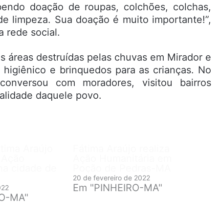
endo doação de roupas, colchões, colchas,
 de limpeza. Sua doação é muito importante!”,
 rede social.
 as áreas destruídas pelas chuvas em Mirador e
al higiênico e brinquedos para as crianças. No
onversou com moradores, visitou bairros
ealidade daquele povo.
tima Araújo
Fátima Araújo realiza
 Ação
Ação Humanitária em
na cidade de
Poção de Pedras-MA
20 de fevereiro de 2022
Em "PINHEIRO-MA"
022
RO-MA"