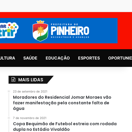
ULTURA
SAÚDE
EDUCAÇÃO
ESPORTES
OPORTUNI
MAIS LIDAS
23 de setembro de 2021
Moradores do Residencial Jomar Moraes vão
fazer manifestação pela constante falta de
água
7 de novembro de 2021
Copa Bequimão de Futebol estreia com rodada
dupla no Estádio Vivaldão