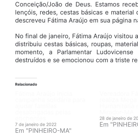
Conceição/João de Deus. Estamos receb
lençóis, redes, cestas básicas e material
descreveu Fátima Araújo em sua página na
No final de janeiro, Fátima Araújo visitou
distribuiu cestas básicas, roupas, materi
momento, a Parlamentar Ludovicense c
destruídos e se emocionou com a triste r
Relacionado
Fátima Araújo inicia
Vereadora Fá
campanha solidária para
realiza Mega
ajudar famílias
Humanitária 
desabrigadas pelas
Mirador-MA
enchentes
28 de janeiro de 2
Em "PINHEI
7 de janeiro de 2022
Em "PINHEIRO-MA"