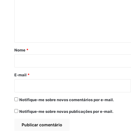
m
e
n
t
á
r
Nome
*
i
o
*
E-mail
*
Notifique-me sobre novos comentários por e-mail.
Notifique-me sobre novas publicações por e-mail.