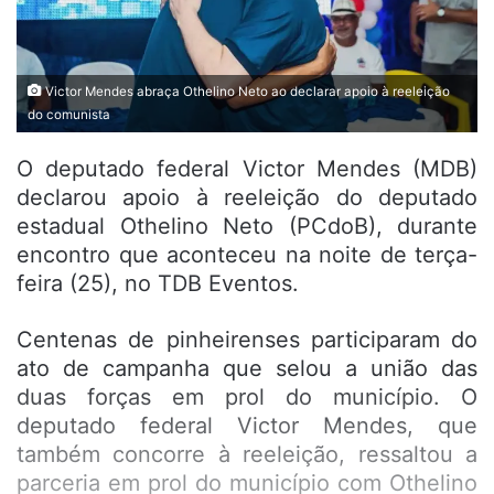
Victor Mendes abraça Othelino Neto ao declarar apoio à reeleição
do comunista
O deputado federal Victor Mendes (MDB)
declarou apoio à reeleição do deputado
estadual Othelino Neto (PCdoB), durante
encontro que aconteceu na noite de terça-
feira (25), no TDB Eventos.
Centenas de pinheirenses participaram do
ato de campanha que selou a união das
duas forças em prol do município. O
deputado federal Victor Mendes, que
também concorre à reeleição, ressaltou a
parceria em prol do município com Othelino