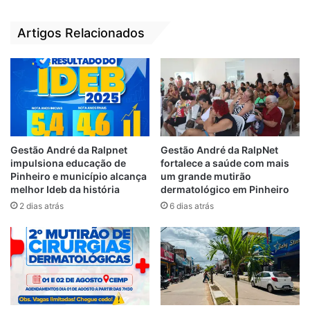
bsi
ce
te
bo
Artigos Relacionados
ok
O encontro evidenciou maturidade política
Gestão André da Ralpnet
Gestão André da RalpNet
impulsiona educação de
fortalece a saúde com mais
na união de forças em benefício do
Pinheiro e município alcança
um grande mutirão
município, considerado a “Princesa da
melhor Ideb da história
dermatológico em Pinheiro
Baixada” . “Sinto-me em casa sempre que
2 dias atrás
6 dias atrás
venho a Pinheiro, a cidade natal da minha
esposa Ana Paula. Eu e Victor Mendes
somos de diferentes grupos políticos, mas
não somos adversários da cidade.