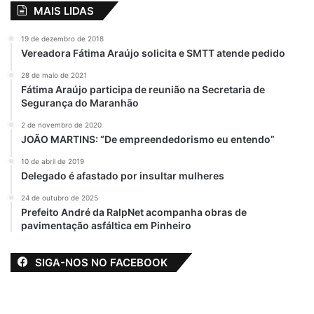
MAIS LIDAS
Além de Pinheiro, Othelino Neto já passou
19 de dezembro de 2018
por Santa Helena, Presidente Sarney, São
Vereadora Fátima Araújo solicita e SMTT atende pedido
Bento, Peri-Mirim, Monção, Penalva, São
28 de maio de 2021
Vicente Ferrer e Conceição do Lago Açu.
Fátima Araújo participa de reunião na Secretaria de
Para os próximos dias, Othelino tem
Segurança do Maranhão
agendas confirmadas ainda para Bequimão,
2 de novembro de 2020
Mirinzal, Monção, Santa Helena e São
JOÃO MARTINS: “De empreendedorismo eu entendo”
Bento.
10 de abril de 2019
Delegado é afastado por insultar mulheres
24 de outubro de 2025
Prefeito André da RalpNet acompanha obras de
pavimentação asfáltica em Pinheiro
Declaração de Apoio
destaque
SIGA-NOS NO FACEBOOK
Eleições 2018
Othelino Neto
Victor Mendes