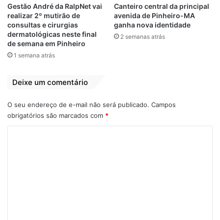
Muito me honra o carinho da população e
Gestão André da RalpNet vai
Canteiro central da principal
saberei retribuir esse apoio”, ressaltou
realizar 2º mutirão de
avenida de Pinheiro-MA
consultas e cirurgias
ganha nova identidade
Othelino. Trabalho reconhecido Durante o
dermatológicas neste final
2 semanas atrás
encontro, várias lideranças municipais
de semana em Pinheiro
lembraram as melhorias adquiridas com o
1 semana atrás
trabalho do presidente da Assembleia
Legislativa do Maranhão, como a indicação
Deixe um comentário
de pavimentação asfáltica, ambulância e
recursos para o hospital regional.
O seu endereço de e-mail não será publicado.
Campos
obrigatórios são marcados com
*
C
o
m
e
n
t