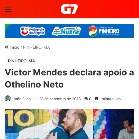
Menu
Início
/
PINHEIRO-MA
PINHEIRO-MA
Victor Mendes declara apoio a
Othelino Neto
João Filho
28 de setembro de 2018
0
1 minuto lido