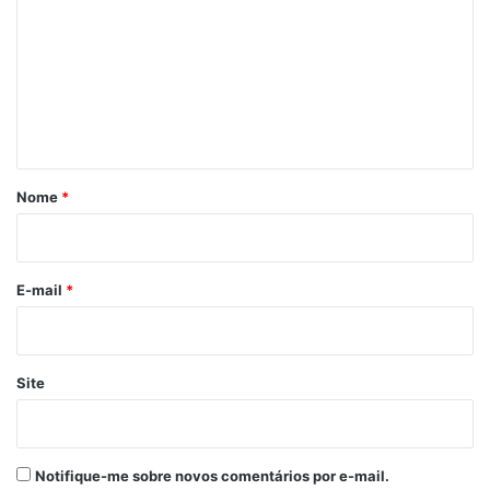
m
A post shared by Weverton (@wevertonrochasenador)
e
n
Por
Gláucio Ericeira
t
á
Denúncia
Fake
Instagram
r
Nome
*
i
Weverton
o
*
E-mail
*
Site
Notifique-me sobre novos comentários por e-mail.