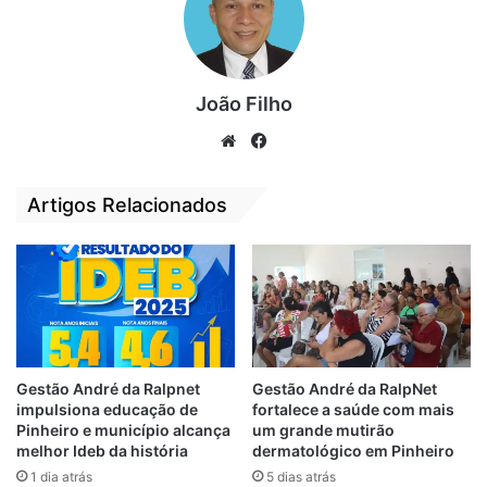
disso, e usa este tipo de expediente para
tentar perseguir, para tentar difamar e,
claro, não fazer com que nós possamos
levar para vocês as nossas informações”,
João Filho
disse.
We
Fa
bsi
ce
“E feliz, por saber que nós estamos
te
bo
Artigos Relacionados
incomodando pessoas poderosas. E a essas
ok
pessoas eu quero dizer que o nosso projeto
do Maranhão Mais Feliz vai continuar. O
Maranhão vai ser mais feliz. Foguete não
tem ré!”, completou.
Gestão André da Ralpnet
Gestão André da RalpNet
impulsiona educação de
fortalece a saúde com mais
Pinheiro e município alcança
um grande mutirão
melhor Ideb da história
dermatológico em Pinheiro
1 dia atrás
5 dias atrás