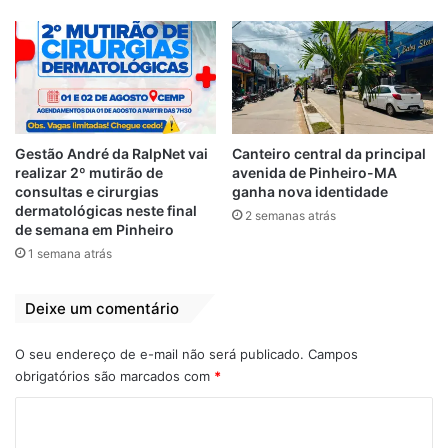
Gestão André da RalpNet vai
Canteiro central da principal
realizar 2º mutirão de
avenida de Pinheiro-MA
consultas e cirurgias
ganha nova identidade
dermatológicas neste final
2 semanas atrás
de semana em Pinheiro
View this post on Instagram
1 semana atrás
Deixe um comentário
O seu endereço de e-mail não será publicado.
Campos
obrigatórios são marcados com
*
C
o