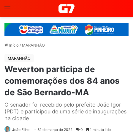
Menu
Início
/
MARANHÃO
MARANHÃO
Weverton participa de
comemorações dos 84 anos
de São Bernardo-MA
O senador foi recebido pelo prefeito João Igor
(PDT) e participou de uma série de inaugurações
na cidade
João Filho
31 de março de 2022
0
1 minuto lido