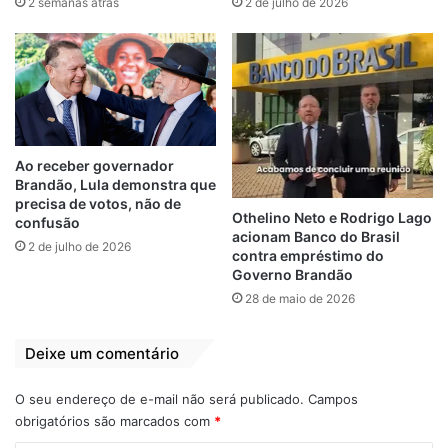
2 semanas atrás
2 de julho de 2026
realidade é fundamental na formatação de
políticas públicas que atendam às suas
necessidades”, disse Weverton.
Também presente as comemorações de 84
anos de São Bernardo, o presidente da
Ao receber governador
Famem, Erlânio Xavier, falou da alegria de
Brandão, Lula demonstra que
participar das festividades de data tão
precisa de votos, não de
Othelino Neto e Rodrigo Lago
confusão
importante para o município.
acionam Banco do Brasil
2 de julho de 2026
contra empréstimo do
Governo Brandão
“Estamos aqui nas festividades de 84 anos
28 de maio de 2026
de São Bernardo e quero parabenizar o
prefeito João Igor e toda a população, que
Deixe um comentário
ganha sistema de abastecimento e este
hospital totalmente reformado. Obras
O seu endereço de e-mail não será publicado.
Campos
importantes para o município e seus
obrigatórios são marcados com
*
moradores”, disse Erlânio Xavier.