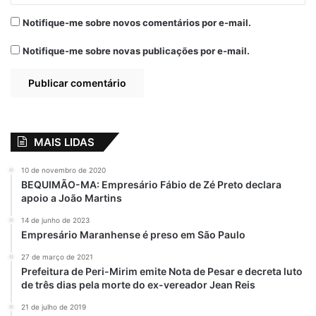
Senador Weverton
Notifique-me sobre novos comentários por e-mail.
participa de
inaugurações e
Notifique-me sobre novas publicações por e-mail.
entrega de cestas
básicas no
Maranhão
27 de junho de 2021
Em "PINHEIRO-MA"
MAIS LIDAS
São Bernardo
Weverton
10 de novembro de 2020
BEQUIMÃO-MA: Empresário Fábio de Zé Preto declara
apoio a João Martins
14 de junho de 2023
Empresário Maranhense é preso em São Paulo
27 de março de 2021
Prefeitura de Peri-Mirim emite Nota de Pesar e decreta luto
de três dias pela morte do ex-vereador Jean Reis
21 de julho de 2019