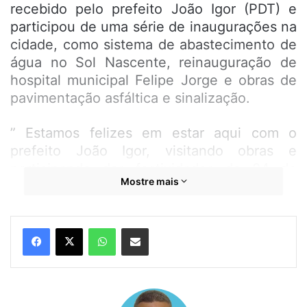
recebido pelo prefeito João Igor (PDT) e
participou de uma série de inaugurações na
cidade, como sistema de abastecimento de
água no Sol Nascente, reinauguração de
hospital municipal Felipe Jorge e obras de
pavimentação asfáltica e sinalização.
” Estamos felizes em estar aqui com o
prefeito João Igor, visitando obras e
participando das festividades de 84 do
Mostre mais
município. Parabéns ao prefeito João Igor
que faz uma ótima administração e à toda
população. Deixo aqui os meus parabéns e
WhatsApp
Compartilhar por e-mail
reafirmo o meu compromisso em sempre
ajudar nas demandas do município. É uma
honra estar aqui”, disse Weverton.