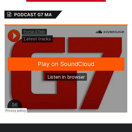
de Anajatuba, Eduardo Filho.
PODCAST G7 MA
Relacionado
Prefeito de
Governador Carlos
Bequimão-MA
Brandão visita
solicita construção
obras da Barragem
da Barragem Maria
Maria Rita em
Rita ao vice-
Bequimão
governador Carlos
15 de outubro de 2025
Brandão
Em "PINHEIRO-MA"
19 de maio de 2021
Em "PINHEIRO-MA"
Prefeito Zé Martins
e secretário Yuri
Arruda alinham
comemoração dos
90 anos de
Bequimão