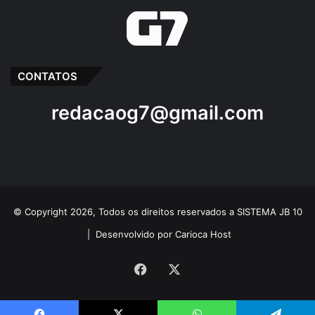
10 de abril de 2025
Em "BEQUIMÃO-
MA"
CONTATOS
Baixada
Barragens
Bequimão
redacaog7@gmail.com
Diques
Fórum da Baixada
Governo do Estado
Prefeito Zé Martins
Reunião
Secretário Zé Reinado Tavares
© Copyright 2026, Todos os direitos reservados a SISTEMA JB 10
|
Desenvolvido por Carioca Host
Facebook
X