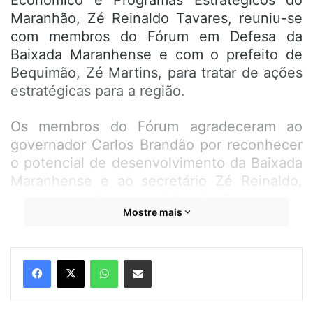
Econômico e Programas Estratégicos do
Maranhão, Zé Reinaldo Tavares, reuniu-se
com membros do Fórum em Defesa da
Baixada Maranhense e com o prefeito de
Bequimão, Zé Martins, para tratar de ações
estratégicas para a região.
Os membros do Fórum agradeceram ao
governador Carlos Brandão por reconhecer
o potencial de desenvolvimento da Baixada
Maranhense e ao secretário Zé Reinaldo,
que apresentou os projetos do Governo em
Mostre mais
prol da região. Temas como a construção da
estrada que ligará Anajatuba a São João
Batista via Rio Mearim, a barragem Maria
WhatsApp
Compartilhar por e-mail
Rita (que conectará Bequimão a São
Bento), o Porto de Alcântara, os Diques da
Produção e as barragens de contenção