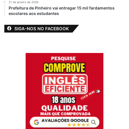
21 de janeiro de 2026
Prefeitura de Pinheiro vai entregar 15 mil fardamentos
escolares aos estudantes
SIGA-NOS NO FACEBOOK
O prefeito Zé Martins e os representantes
do Fórum reafirmaram a confiança na
concretização das obras, que irão
armazenar água, promover a piscicultura,
evitar a invasão da água salgada, gerar
riquezas e proteger os animais.
O encontro contou com a presença dos
diretores do Fórum, Eduardo Castelo
Branco e Alexandre Abreu, e do vereador