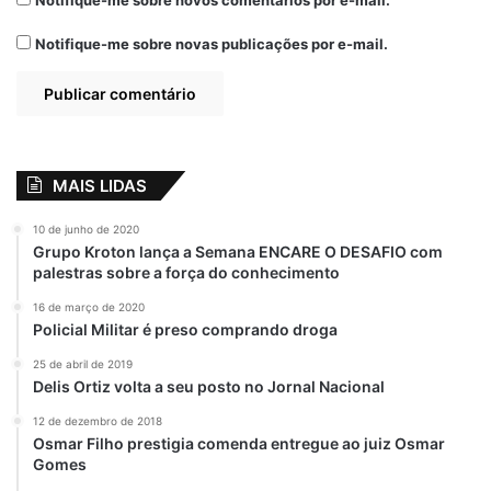
de preservação da água na Baixada, que
Notifique-me sobre novos comentários por e-mail.
beneficiará todos os municípios por meio da
Notifique-me sobre novas publicações por e-mail.
contenção de água em rios e igarapés”,
afirmou.
Expedito também destacou a relevância da
construção dos diques da Baixada e do
MAIS LIDAS
terminal portuário de Alcântara, cujas
licenças ambientais ainda estão em
10 de junho de 2020
Grupo Kroton lança a Semana ENCARE O DESAFIO com
processo, mas que prometem trazer
palestras sobre a força do conhecimento
desenvolvimento econômico para a região.
16 de março de 2020
Policial Militar é preso comprando droga
25 de abril de 2019
Delis Ortiz volta a seu posto no Jornal Nacional
12 de dezembro de 2018
Osmar Filho prestigia comenda entregue ao juiz Osmar
Gomes