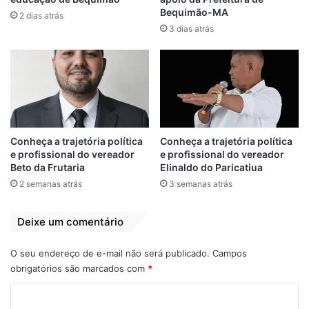
empenhado em resolver a situação da falta
Bequimão-MA
2 dias atrás
de água nos campos da Baixada. Ele
3 dias atrás
também mencionou que um estudo técnico
será conduzido para prevenir a entrada de
água salgada nos campos, garantindo mais
riquezas para os moradores da região.
Embora a Codevasf já tenha elaborado um
Conheça a trajetória política
Conheça a trajetória política
projeto, a execução ainda está pendente. O
e profissional do vereador
e profissional do vereador
Beto da Frutaria
Elinaldo do Paricatiua
prefeito Zé Martins sugeriu que o órgão
2 semanas atrás
3 semanas atrás
apresente o projeto aos prefeitos da
Baixada, considerando as peculiaridades de
Deixe um comentário
cada município. Ele citou como exemplo
São João Batista, onde a maré invade os
O seu endereço de e-mail não será publicado.
Campos
campos por até cinco quilômetros.
obrigatórios são marcados com
*
C
O prefeito também destacou a necessidade