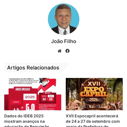
contra a invasão de água salgada nos
campos foram discutidos.
João Filho
We
Fa
bsi
ce
te
bo
Artigos Relacionados
ok
Dados do IDEB 2025
XVII Expocapril acontecerá
mostram avanços na
de 24 a 27 de setembro com
Zé Reinaldo enfatizou que o governo está
educação de Bequimão
apoio da Prefeitura de