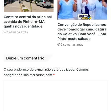
outras doenças que pudesse nos salvar.
Dois setores da sociedade nos socorreram:
Canteiro central da principal
primeiro, nunca tínhamos testemunhado a
avenida de Pinheiro-MA
Convenção do Republicanos
ganha nova identidade
união de todos os cientistas do mundo,
deve homologar candidatura
1 semana atrás
do Coletivo ‘Com Você – Jota
que, num trabalho gigantesco,
Pinto’ neste sábado
desenvolveram em prazo curtíssimo as
2 semanas atrás
vacinas que começaram a surgir em muitos
países, saindo à frente os países ricos,
Deixe um comentário
onde existiam maiores e melhores recursos
humanos.
O seu endereço de e-mail não será publicado.
Campos
obrigatórios são marcados com
*
O outro setor foi o da imprensa, com seus
C
instrumentos atuais e sua globalização, a
o
informar, difundir orientações e
bombardear, nas 24 horas do dia, a melhor
m
maneira de conduzir-se para fugir da morte.
e