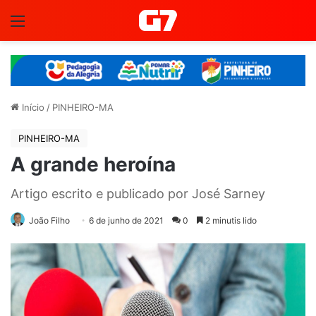
Menu
Início
/
PINHEIRO-MA
PINHEIRO-MA
A grande heroína
Artigo escrito e publicado por José Sarney
João Filho
6 de junho de 2021
0
2 minutis lido