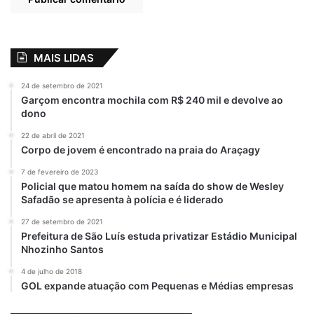
nossos quinhentos mil mortos e a saudade,
a dor e a destruição das muitas famílias,
que perderam pais, mães, filhos e amigos.
MAIS LIDAS
Aos nossos profissionais da mídia — todas
24 de setembro de 2021
Garçom encontra mochila com R$ 240 mil e devolve ao
elas — somos devedores desse heroísmo
dono
com que cumprem com glória o dever
22 de abril de 2021
profissional.
Corpo de jovem é encontrado na praia do Araçagy
7 de fevereiro de 2023
Policial que matou homem na saída do show de Wesley
A grande heroína
Imprensa
Safadão se apresenta à polícia e é liderado
Liberdade de Imprensa
27 de setembro de 2021
Prefeitura de São Luís estuda privatizar Estádio Municipal
Nhozinho Santos
4 de julho de 2018
GOL expande atuação com Pequenas e Médias empresas