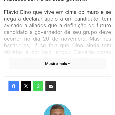
Flávio Dino que vive em cima do muro e se
nega a declarar apoio a um candidato, tem
avisado a aliados que a definição do futuro
candidato a governador de seu grupo deve
ocorrer no dia 20 de novembro. Mas nos
bastidores, já se fala que Dino ainda tem
dúvidas e por isso lançou Camarão como
pré-candidato. A indecisão de Dino pode
Mostre mais
lhe tirar a única vaga ao senado em 2022,
já que se houver concorrência, dificilmente
o comuno-socialista conquista a vaga.
WhatsApp
Compartilhar por e-mail
Disputam a indicação Carlos Brandão,
Weverton Rocha, Felipe Camarão e
Simplício Araújo. Todos com grupos
formados, mas Weverton é o que lidera,