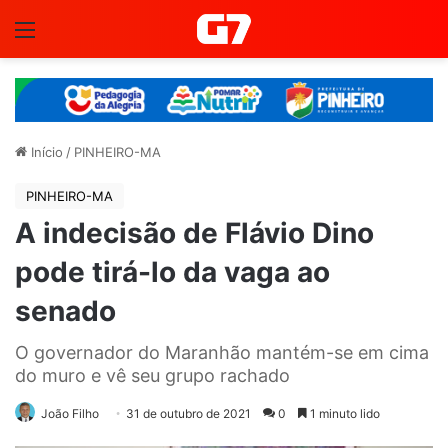
Menu
Início
/
PINHEIRO-MA
PINHEIRO-MA
A indecisão de Flávio Dino
pode tirá-lo da vaga ao
senado
O governador do Maranhão mantém-se em cima
do muro e vê seu grupo rachado
João Filho
31 de outubro de 2021
0
1 minuto lido