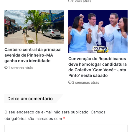
6 dias atrás
Relacionado
Flávio Dino coloca
Após Weverton
Brandão na
dialogar com Lula,
geladeira e
Flávio Dino com
Camarão na
inveja lança Felipe
balança
Camarão ao
Canteiro central da principal
avenida de Pinheiro-MA
governo
13 de novembro de 2021
Convenção do Republicanos
ganha nova identidade
Em "PINHEIRO-MA"
7 de outubro de 2021
deve homologar candidatura
Em "PINHEIRO-MA"
1 semana atrás
do Coletivo ‘Com Você – Jota
Pinto’ neste sábado
Flávio Dino pode
2 semanas atrás
ser candidato único
ao senado
16 de setembro de 2021
Deixe um comentário
Em "PINHEIRO-MA"
O seu endereço de e-mail não será publicado.
Campos
obrigatórios são marcados com
*
Babado
Brandão
Flávio Dino
C